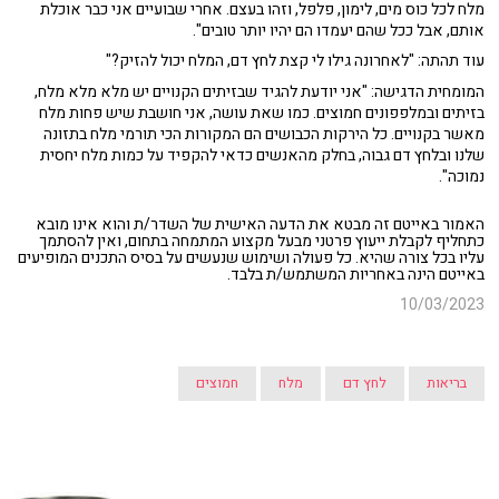
מלח לכל כוס מים, לימון, פלפל, וזהו בעצם. אחרי שבועיים אני כבר אוכלת
אותם, אבל ככל שהם יעמדו הם יהיו יותר טובים".
עוד תהתה: "לאחרונה גילו לי קצת לחץ דם, המלח יכול להזיק?"
המומחית הדגישה: "אני יודעת להגיד שבזיתים הקנויים יש מלא מלא מלח,
בזיתים ובמלפפונים חמוצים. כמו שאת עושה, אני חושבת שיש פחות מלח
מאשר בקנויים. כל הירקות הכבושים הם המקורות הכי תורמי מלח בתזונה
שלנו ובלחץ דם גבוה, בחלק מהאנשים כדאי להקפיד על כמות מלח יחסית
נמוכה".
האמור באייטם זה מבטא את הדעה האישית של השדר/ת והוא אינו מובא
כתחליף לקבלת ייעוץ פרטני מבעל מקצוע המתמחה בתחום, ואין להסתמך
עליו בכל צורה שהיא. כל פעולה ושימוש שנעשים על בסיס התכנים המופיעים
באייטם הינה באחריות המשתמש/ת בלבד.
10/03/2023
בריאות
לחץ דם
מלח
חמוצים