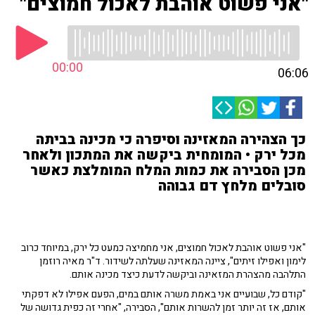
"אני פשוט אוהבת לאכול חמוצים"
00:00
06:06
כך הצהירה המאזינה וסיפרה כי מכינה בביתה
מכל ירק • המומחית ביקשה את המתכון ולאחר
מכן הסבירה את כמות המלח המומלצת כאשר
סובלים מלחץ דם גבוהה
"אני פשוט אוהבת לאכול חמוצים, אני מחמיצה כמעט כל ירק, במיוחד כרוב
לימון ואפילו זיתים", ציינה המאזינה שעלתה לשידור. ד"ר מאיה רוזמן
התלהבה מהצהרת המזאינה וביקשה לדעת כיצד מכינה אותם.
"קודם כל, שבועיים אני באמת משרה אותם במים, הפעם אפילו לא דפקתי
אותם, אז זה יותר זמן להשרות אותם", הסבירה, "אחרי זה כפית גדושה של