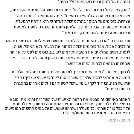
גבוהה משל לימון ובטח כשהוא מדולל במים".
"יש קצת בלבול בפירוש 'מטבוליזם' – יש מי שחושב על שריפת הקלוריות,
ויש מי שמפרש את זה כ'פעילות מעיים'" ציינה המומחית. "במקרה של
עצירות, כוס מים על הבוקר בהחלט יכולה לעזור כי היא גורמת להפעלת
תנועתיות במעיים, אבל שימו לב: הלימון מיותר וחשוב רק לטעם. למניעת
עצירות יש עדיפות לכוס מים קרים מאוד".
עוד הבהירה: "הרבה מאיתנו מבלבלים בין תחושת צמא לרעב. מרגישים משהו
והולכים לאכול, אבל כוס מים יכולה לפתור את הבעיה, ולא האוכל. שווה
לנסות. המים ממלאים את הקיבה ותורמים לשובע. כוס מים לפני כל ארוחה,
כולל לפני ארוחת ביניים - מפחיתה את כמות המזון שאוכלים. הרגל בריא
שבזכותו מגיעים לכמות המים שדרושה".
לבסוף, סיכמה: "כמות המים שצריך לשתות תלויה בסוג הפעילות שלנו. זה
ממש לא אחראי להגיד ש'צריך עשר כוסות ליום' כי יש מי שצריך גם פי
שלושה מזה, ובניגוד לכך יש מי שיכול לספור גם נוזלים אחרים במסגרת
הכמות היומית".
האמור באייטם זה מבטא את הדעה האישית של השדר/ת והוא אינו מובא
כתחליף לקבלת ייעוץ פרטני מבעל מקצוע המתמחה בתחום, ואין להסתמך
עליו בכל צורה שהיא. כל פעולה ושימוש שנעשים על בסיס התכנים המופיעים
באייטם הינה באחריות המשתמש/ת בלבד.
02/06/2023