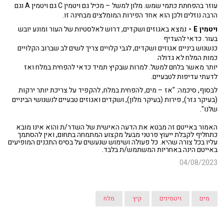
עוזר בהפחתת כתמי שמש. מלון למשל – מכיל גם ויטמין C גם ויטמין A וגם
הרבה נוזלים ולכן הוא אחד הפירות המומלצים מבחינה זו.
ויטמין E -
נמצא באגוזים ושקדים, דרוש לאלסטיות של העור ומונע יובש
בעור. כדאי להעדיף
כנשנוש ביניים אגוזים ושקדים, לגבי קלויים צריך לשים לב שברוב הקלויים
כמות המלח לא גדולה
יותר מאשר בלחם למשל. למרות שבקיץ תמיד כדאי להפחית במלח ואז
לדעתי עדיפות לטבעיים.
לבסוף, סיכמה: "אז – מים, להפחית במלח, להקפיד על צריכת יותר ירקות
(בעיקר גזר), פירות (בעיקר מלון), ושקדים ואגוזים טבעיים לנשנושי הביניים
שלנו".
האמור באייטם זה מבטא את הדעה האישית של השדר/ת והוא אינו מובא
כתחליף לקבלת ייעוץ פרטני מבעל מקצוע המתמחה בתחום, ואין להסתמך
עליו בכל צורה שהיא. כל פעולה ושימוש שנעשים על בסיס התכנים המופיעים
באייטם הינה באחריות המשתמש/ת בלבד.
04/08/2023
מים
ויטמינים
קיץ
מלח