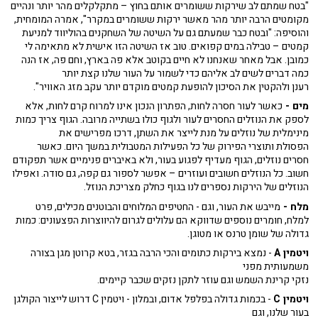
"בטח שמתם לב שירקות ששומרים אותם בחוץ – מתקלקלים מהר יותר ונהיים
מקומטים הרבה יותר מהר מאשר ירקות ששומרים במקרר", אמרה המומחית,
והוסיפה: "ובטח כבר שמעתם גם על השיטה של השחקנים בהוליווד למניעת
קמטים – טבילה במים קפואים. טוב אז השיטה הזו אישית לא מתאימה לי
כמובן. אבל מאחר שאנחנו לא חיים בקוטב אלא פה בארץ, וחם פה, אז הנה
כמה דברים לשים לב אליהם כדי לשמור על העור שלנו קצת יותר
רענן ולהקטין את הסיכון להופעת קמטים מוקדם יותר עקב מזג האוויר".
מים -
כאשר לעור חסרה לחות, הפתרון הנכון אינו למרוח קרם לחות, אלא
לספק את הנוזלים החסרים לעור ולגוף כולו בשתייה מרובה. הגוף צריך כמות
מינימלית של נוזלים על מנת לייצר את השתן, דרכו מפרישים את
הפסולת ותוצרי הפירוק של כל הפעילות המטבולית במשך היום. כאשר
חסרים נוזלים, הגוף מעדיף לפגוע בעור, ולא באיברים פנימיים אשר תפקודם
חשוב. כל הנוזלים חשובים ועוזרים – אפשר לספור גם קפה, גם סודה. ואפילו
הנוזלים של הירקות נספרים לנו בגוף כחלק מצריכת הנוזל.
מלח -
מייבש את העור, וגם - החטיפים המלוחים והבוטנים מכילים, פרט
למלח, חומרים נוספים שדווקא הם עלולים לגרום להיווצרות הפצעונים: כמות
גדולה של שומן טרנס או מטוגן.
ויטמין A
- נמצא בירקות כתומים והכי הרבה בגזר, בטא קרוטן מגן בצורה
משמעותית מפני
נזקי קרינת השמש וגם עוזר לתקן נזקים שכבר קיימים.
ויטמין C
- בכמות גדולה בפלפל אדום, ובמלון - ויטמין C דרוש לייצור הקולגן
בעור שלנו, וגם