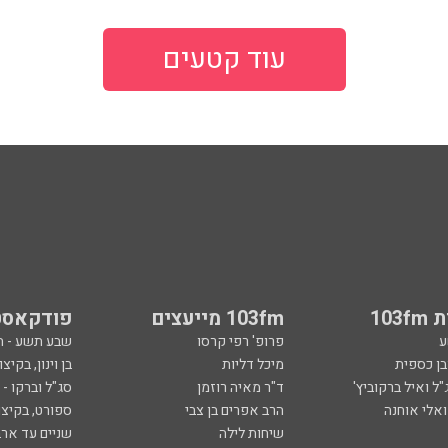
עוד קטעים
103
103fm מייעצים
פודקאסט
ע
פרופ' רפי קרסו
שבע תשע - 
ובן כספית
מיכל דליות
בן וינון, בקיצו
ל ואיל ברקוביץ'
ד"ר מאיה רוזמן
סג"ל וברקו -
ואלי אוחנה
הרב אפרים בן צבי
ספורט, בקיצו
שיחות לילה
שניים עד ארב