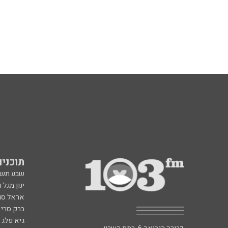
תוכניות fm
שבע תש
ינון מגל 
אראל סג"
ברק סרי 
גיא פלג