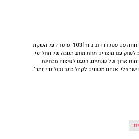
מיכל בצר, מנהלת אגף השיווק בחטיבת החלב של תנובה, שוחחה עם ענת דוידוב ב־103fm וסיפרה על השקת
 לשוק עם מוצרים תחת מותג תנובה של תחליפי
וח ארוך של שנתיים, הגענו לפיצוח מבחינת
לי. אנחנו מכוונים לקהל בוגר וקולינרי יותר".
ם