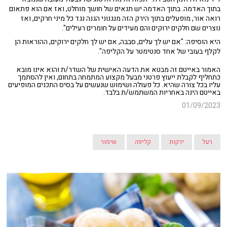
בתוך האדמה. בתוך האדמה יש תנאים של חושך מוחלט, ואז אם הוא פתאום
רואה אור, מופעלים בתוך הירק הזה מנגנוני הגנה נגד כל מיני חרקים, ואז
נוצרים שם חלקים ירוקים והם מעידים על חומרים רעילים".
היא הוסיפה: "אם יש לך עלים, סבבה, אם יש לך חלקים ירוקים, ההוראות הן
לקלף בעובי של אחד סנטימטר על הקליפה".
האמור באייטם זה מבטא את הדעה האישית של השדר/ת והוא אינו מובא
כתחליף לקבלת ייעוץ פרטני מבעל מקצוע המתמחה בתחום, ואין להסתמך
עליו בכל צורה שהיא. כל פעולה ושימוש שנעשים על בסיס התכנים המופיעים
באייטם הינה באחריות המשתמש/ת בלבד.
01/09/2023
רעל
ירקות
קליפה
שימור