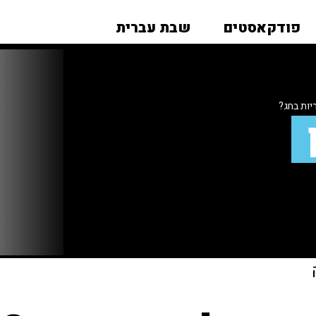
פודקאסטים
שבת עברית
יות בחג?