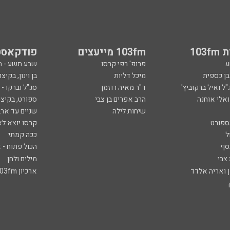
103
103fm מייעצים
פודקאסט
ע
פרופ' רפי קרסו
שבע תשע - 
ובן כספית
מיכל דליות
בן וינון, בקיצו
ל ואיל ברקוביץ'
ד"ר מאיה רוזמן
סג"ל וברקו -
ואלי אוחנה
הרב אפרים בן צבי
ספורט, בקיצו
שיחות לילה
שניים עד ארב
ספורט
קרסו יוצא לא
ל
ככה קמתי
סף
הכול פתוח - א
 צבי
מילים ולחן
ן ואריה אלדד
ארכיון 103fm