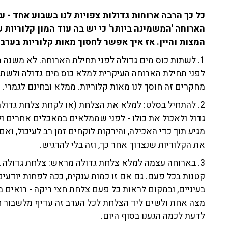
כל כך הרבה ארוחות גדולות צפויות לנו בשבוע אחד - ער
הארוחה 'המשמינה ביותר' כי יש בה עוד המון קלוריות 
המצות והיין. אז איך אפשר לחסוך מאות קלוריות בערב 
1. לשתות כוס מים גדולה לפני תחילת הארוחה. לא משנה 
לפני תחילת הארוחה העיקרית למלא כוס מים גדולה ולשתו
מחקרים זה חוסך לנו מאות קלוריות. ממלא ובחינם לגמרי.
2. להתחיל בסלט: למלא את הצלחת (או לקחת צלחת גדולה
גדול ולאכול את כולו - לפני שממלאים במאכלים אחרים ו
מגיע תוך כדי האכילה, והירקות לוקחים זמן רב לעיכול, ו
את הקלוריות שנצרוך אחר כך, וזה בלי להרגיש.
3. בארוחה עצמה למלא צלחת גדולה מראש: צלחת גדולה ב
קטנות בכל פעם. גם אם זו כמות ענקית, ככה לפחות יודע
בעיניים, ובמקום לראות כל פעם צלחת חצי ריקה - רואים 
מצה אחת ולשים ליד הצלחת לכל הערב זה עדיף מלשבור ח
לדעת לכמה הגענו בסוף היום.