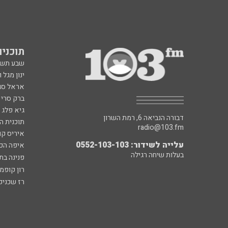
תוכניות fm
שבע תש
ינון מגל 
אראל סג"
ברק סרי 
גיא פלג
דבורה הנביאה 6, רמת השרון
תוכנית ה
radio@103.fm
איריס קו
עלייה לשידור: 0552-103-103
איפה הכ
בעלות שיחה רגילה
פנינה בת
רון קופמ
רז שכניק