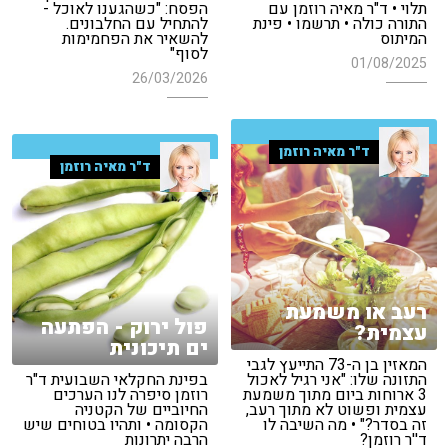
תלוי • ד"ר מאיה רוזמן עם
הפסח: "כשהגענו לאוכל -
התורה כולה • תרשמו • פינת
להתחיל עם החלבונים.
המיתוס
להשאיר את הפחמימות
לסוף"
01/08/2025
26/03/2026
ד"ר מאיה רוזמן
ד"ר מאיה רוזמן
רעב או משמעת
פול ירוק - הפתעה
עצמית?
ים תיכונית
המאזין בן ה-73 התייעץ לגבי
התזונה שלו: "אני רגיל לאכול
בפינת החקלאי השבועית ד"ר
3 ארוחות ביום מתוך משמעת
רוזמן סיפרה לנו הערכים
עצמית ופשוט לא מתוך רעב,
החיוביים של הקטניה
זה בסדר?" • מה השיבה לו
הקסומה • ותהיו בטוחים שיש
ד''ר רוזמן?
הרבה יתרונות