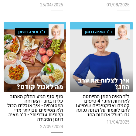
25/04/2025
01/08/2025
ד"ר מאיה רוזמן
ד"ר מאיה רוזמן
איך לצלוח את ערב
החג?
מה לאכול קודם?
ד"ר מאיה רוזמן התייחסה
סוף סוף הגיע החלק האהוב
לארוחות החג • 4 טיפים
עלינו בחג - הארוחה
קטנים ואפקטיביים שיסייעו
המסורתית • איך אוכלים הכול
להם לשמור על תזונה נכונה
ולא מסיימים עם יותר מדי
גם בשלל ארוחות החג
קלוריות עודפות? • ד"ר מאיה
רוזמן הסבירה
11/04/2025
27/09/2024