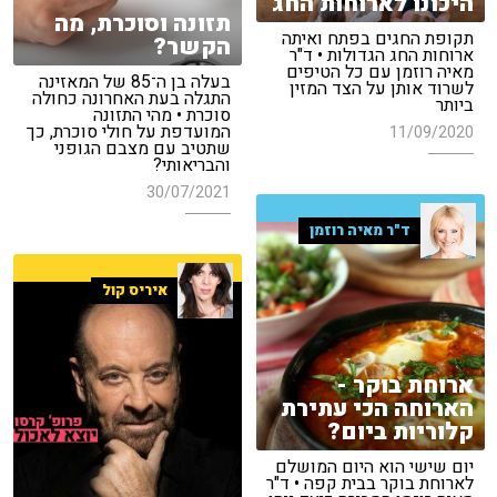
היכונו לארוחות החג
תזונה וסוכרת, מה
תקופת החגים בפתח ואיתה
הקשר?
ארוחות החג הגדולות • ד"ר
מאיה רוזמן עם כל הטיפים
בעלה בן ה־85 של המאזינה
לשרוד אותן על הצד המזין
התגלה בעת האחרונה כחולה
ביותר
סוכרת • מהי התזונה
המועדפת על חולי סוכרת, כך
11/09/2020
שתטיב עם מצבם הגופני
והבריאותי?
30/07/2021
ד"ר מאיה רוזמן
איריס קול
ארוחת בוקר -
הארוחה הכי עתירת
קלוריות ביום?
יום שישי הוא היום המושלם
לארוחת בוקר בבית קפה • ד"ר