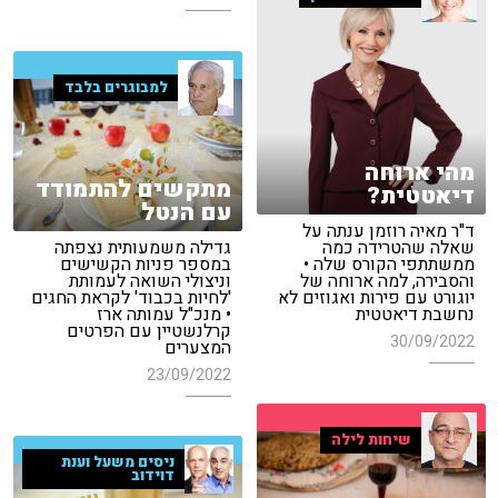
למבוגרים בלבד
מהי ארוחה
מתקשים להתמודד
דיאטטית?
עם הנטל
ד"ר מאיה רוזמן ענתה על
גדילה משמעותית נצפתה
שאלה שהטרידה כמה
במספר פניות הקשישים
ממשתתפי הקורס שלה •
וניצולי השואה לעמותת
והסבירה, למה ארוחה של
'לחיות בכבוד' לקראת החגים
יוגורט עם פירות ואגוזים לא
• מנכ"ל עמותה ארז
נחשבת דיאטטית
קרלנשטיין עם הפרטים
30/09/2022
המצערים
23/09/2022
שיחות לילה
ניסים משעל וענת
דוידוב