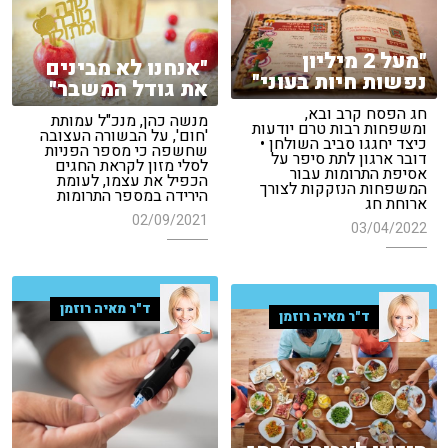
"מעל 2 מיליון
"אנחנו לא מבינים
נפשות חיות בעוני"
את גודל המשבר"
חג הפסח קרב ובא,
מנשה כהן, מנכ"ל עמותת
ומשפחות רבות טרם יודעות
'חום', על הבשורה העצובה
כיצד יחגגו סביב השולחן •
שחשפה כי מספר הפניות
דובר ארגון לתת סיפר על
לסלי מזון לקראת החגים
אסיפת התרומות עבור
הכפיל את עצמו, לעומת
המשפחות הנזקקות לצורך
הירידה במספר התרומות
ארוחת חג
02/09/2021
03/04/2022
ד"ר מאיה רוזמן
ד"ר מאיה רוזמן