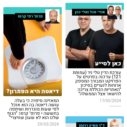
אודי סגל ואלי כהן
פרופ' רפי קרסו
כאן לסייע
עורכת הדין טלי ניר (עמותת
121) עדכנה בפרטים על
הפרויקט המבורך המספק
ארוחות לנערים בסיכון:
"האחריות הכוללת צריכה
דיאטה היא הפתרון?
להישאר אצל הממשלה"
המאזינה סיפרה כי בעלה
17/05/2024
עושה דיאטה בה הוא אוכל
לפי שעות מוגדרות ושיתפה
בחששה • פרופ' קרסו: "הגוף
שלנו הוא לא שעון שוויצרי"
29/03/2024
ד"ר מאיה רוזמן