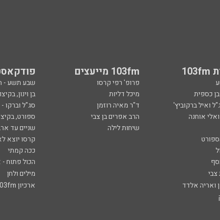
103
103fm מייעצים
פודקאסט
ע
פרופ' רפי קרסו
שבע תשע - 
ובן כספית
מיכל דליות
בן וינון, בקיצו
ל ואיל ברקוביץ'
ד"ר מאיה רוזמן
סג"ל וברקו -
ואלי אוחנה
הרב אפרים בן צבי
ספורט, בקיצו
שיחות לילה
שניים עד ארב
ספורט
קרסו יוצא לא
ל
ככה קמתי
סף
הכול פתוח - א
 צבי
מילים ולחן
ן ואריה אלדד
ארכיון 103fm