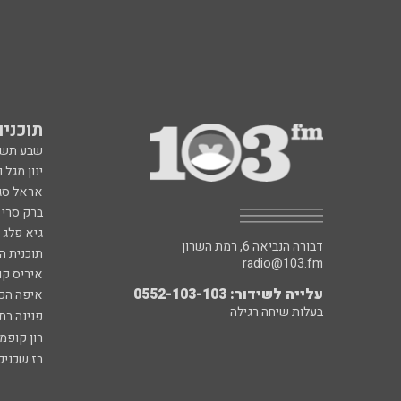
תוכניות fm
שבע תש
ינון מגל 
אראל סג"
ברק סרי 
גיא פלג
דבורה הנביאה 6, רמת השרון
תוכנית ה
radio@103.fm
איריס קו
עלייה לשידור: 0552-103-103
איפה הכ
בעלות שיחה רגילה
פנינה בת
רון קופמ
רז שכניק