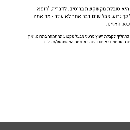
פרופ' רפי קרסו ב־103fm וסיפרה כי היא סובלת מקשקשת בריסים. לדבריה, "רופא
כך גרוע, אבל שום דבר אחר לא עוזר - מה אתה
א, האזינו.
תחליף לקבלת ייעוץ פרטני מבעל מקצוע המתמחה בתחום, ואין
ים המופיעים באייטם הינה באחריות המשתמש/ת בלבד.