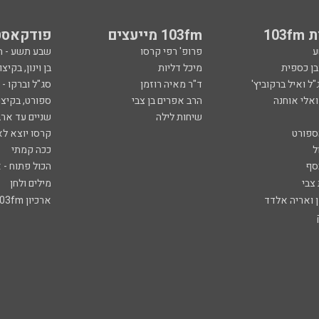
103
103fm מייעצים
פודקאסט
ע
פרופ' רפי קרסו
שבע תשע - 
ובן כספית
מיכל דליות
בן וינון, בקיצו
ל ואיל ברקוביץ'
ד"ר מאיה רוזמן
סג"ל וברקו -
ואלי אוחנה
הרב אפרים בן צבי
ספורט, בקיצו
שיחות לילה
שניים עד ארב
ספורט
קרסו יוצא לא
ל
ככה קמתי
סף
הכול פתוח - א
 צבי
מילים ולחן
ן ואריה אלדד
ארכיון 103fm