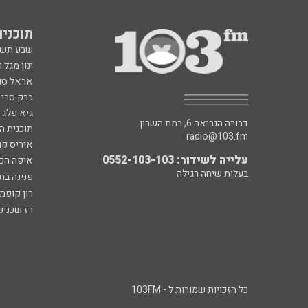
תוכניות fm
שבע תש
ינון מגל 
אראל סג"
ברק סרי 
גיא פלג
דבורה הנביאה 6, רמת השרון
תוכנית ה
radio@103.fm
איריס קו
עלייה לשידור: 0552-103-103
איפה הכ
בעלות שיחה רגילה
פנינה בת
רון קופמ
רז שכניק
כל הזכויות שמורות ל - 103FM