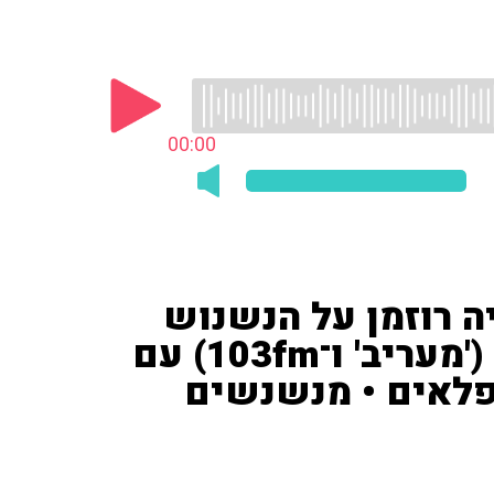
00:00
ה רוזמן על הנשנוש
האולטימטיבי • מיכל קדוש ('מעריב' ו־103fm) עם
פלאים • מנשנשים