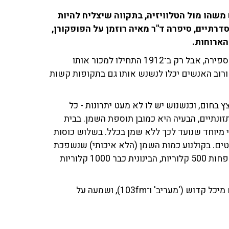
משהו מול הטלוויזיה, בתקווה שיצליח להיות
דרתיים, סיפרה ד"ר מאיה רוזמן על הפופקורן,
הארוחות.
"הפופקורן הקדום ביותר הוא מתקופת 3,600 שנים לפני הספירה, אבל רק ב־1912 התחילו למכור אותו
 ורוב האנשים יכלו לנשנש אותו גם בתקופות קשות
 בחום, וכנשנוש יש לו לא מעט יתרונות - כל
זונתיים, הבעיה היא כמובן תוספת השמן. בבית
מיוחד שנועד לכך ללא שמן בכלל. בשלוש כוסות
רוב התפריטים. בקולנוע כמות השמן (הלא איכותי) שנשפכת
למכשירים שם כל כך גבוהה, כך שהמנה הכי קטנה מכילה לפחות 500 קלוריות, הבינונית כבר 1000 קלוריות
מול מה ננשנש? בסיום, שוחחה ד"ר מאיה רוזמן שוחחה עם מיכל קדוש ('מעריב' ו־103fm), ושמעה על