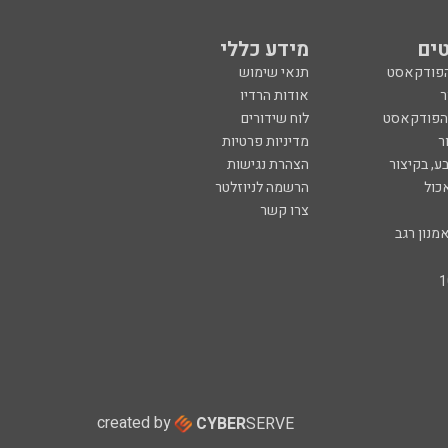
ים
מידע כללי
הפודקאסט
תנאי שימוש
ר
אודות הרדיו
 הפודקאסט
לוח שידורים
ר
מדיניות פרטיות
ע, בקיצור
הצהרת נגישות
כול
הרשמה לניוזלטר
צרו קשר
מנון רגב
created by
CYBER
SERVE