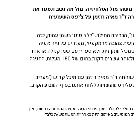
שהו מול הטלוויזיה. מול מה נשב ונסגור את
ה ד"ר מאיה רוזמן על צ'יפס השעועית
, הבהירה תחילה. "ללא טיגון בשמן עמוק, כזה
ועית צהובה מהמקפיא, מפזרים על נייר אפיה
מכיל שמן זית, ולא ספריי עם שמן קנולה או אחר.
מעט מלח גס מעל, ואפשר קצת שום גבישי בשביל הטעם. ולאחר עשרים דקות בחום של 180 מעלות, החגיגה
וחחה ד"ר מאיה רוזמן עם מיכל קדוש ('מעריב'
תחליף לקבלת ייעוץ פרטני מבעל מקצוע המתמחה בתחום, ואין
ים המופיעים באייטם הינה באחריות המשתמש/ת בלבד.