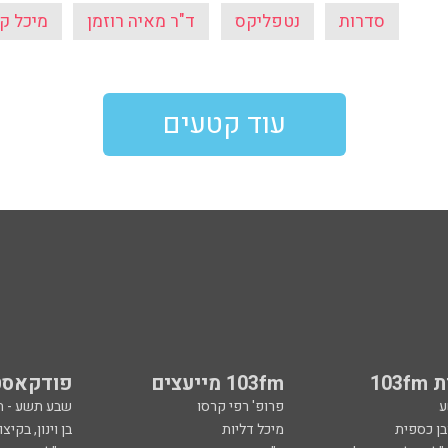
סדרות
נטפליקס
ד"ר מאיה רוזמן
מיכל ק
עוד קטעים
103
103fm מייעצים
פודקאסט
ע
פרופ' רפי קרסו
שבע תשע - 
ובן כספית
מיכל דליות
בן וינון, בקיצו