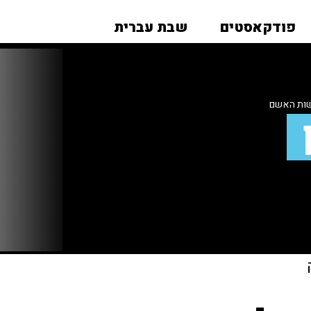
פודקאסטים
שבת עברית
גשות האשם