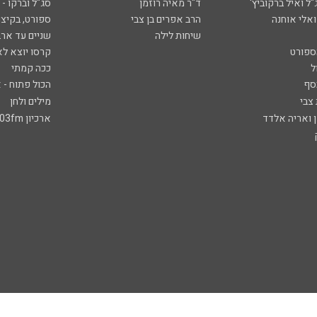
ל ואיל ברקוביץ'
ד"ר מאיה רוזמן
סג"ל וברקו -
ואלי אוחנה
הרב אפרים בן צבי
ספורט, בקיצו
שיחות לילה
שניים עד ארב
ספורט
קרסו יוצא לא
ל
ככה קמתי
סף
הכול פתוח - א
 צבי
מילים ולחן
ן ואריה אלדד
ארכיון 103fm