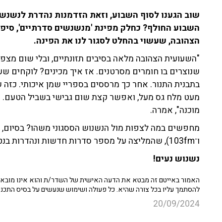
שוב הגענו לסוף השבוע, וזאת הזדמנות נהדרת לנשנש מ
השבוע החולף? כחלק מפינת 'מנשנשים סדרתיים', סיפר
הצהובה, שעשוי בהחלט לסגור לנו את הפינה.
"השעועית הצהובה מלאה בסיבים תזונתיים, ובלי שום מצפון"
שנוצרים בו חומרים מסרטנים. אז איך מכינים? לוקחים שע
בתבנית התנור. אחר כך מרססים בספריי שמן איכותי. כזה ש
מוכנה", אמרה.
מחפשים במה לצפות מול הנשנוש הססגוני משהו? בסיום, ש
ו־103fm), שהמליצה על מספר סדרות חדשות ונהדרות בנטפליקס שעשויות ללוות אותנו בסוף השבוע הקרב.
נשנוש נעים!
האמור באייטם זה מבטא את הדעה האישית של השדר/ת והוא אינו מובא כ
להסתמך עליו בכל צורה שהיא. כל פעולה ושימוש שנעשים על בסיס התכנ
20/09/2024