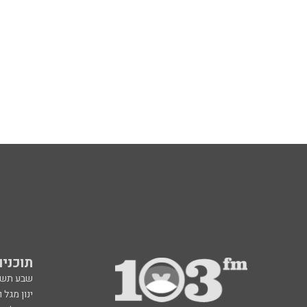
תוכניות fm
שבע תש
ינון מגל 