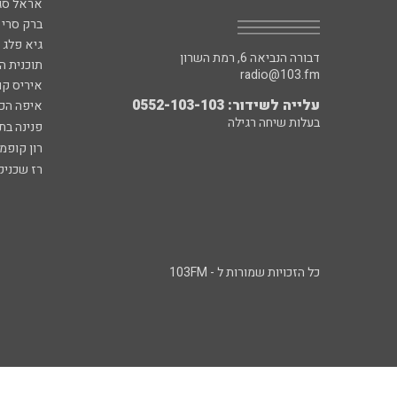
אראל סג"
ברק סרי 
גיא פלג
דבורה הנביאה 6, רמת השרון
תוכנית ה
radio@103.fm
איריס קו
עלייה לשידור: 0552-103-103
איפה הכ
בעלות שיחה רגילה
פנינה בת
רון קופמ
רז שכניק
כל הזכויות שמורות ל - 103FM