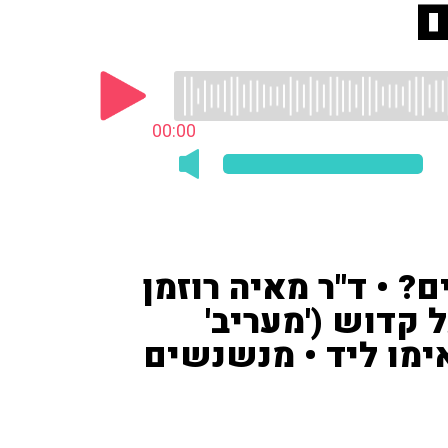
ם
00:00
 • ד"ר מאיה רוזמן
 קדוש ('מעריב'
יתאימו ליד • מנשנשים