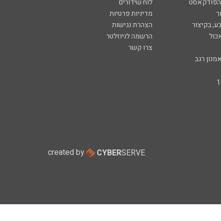
 הפודקאסט
לוח שידורים
ר
מדיניות פרטיות
ע, בקיצור
הצהרת נגישות
כול
הרשמה לניוזלטר
צרו קשר
מנון רגב
created by
CYBER
SERVE