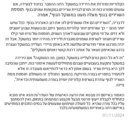
הקלוריות ומזרזת את הירידה במשקל. הינה ההסבר: בניגוד לצעידה, אם
תוספת
עושים ספורט כוח זה תורם לבניית שרירים במקומות שונים בגוף.
השרירים בגוף מעלה מעט במשקל הגוף", אמרה.
לדבריה, "השרירים הם אלו ששורפים לנו את רוב האנרגיה בגוף. ככל שיש
יותר מהם – כך שורפים יותר קלוריות במשך היום, גם בשעות שבהן יושבים
ולא זזים. על פי מחקרים שבוצעו לאורך השנים, תוספת של נניח חצי קילו
שרירים תעזור לשרפת שומנים מוגברת ולירידה מהירה יותר במשקל, אבל זה
יהיה מורגש אחרי חודשיים שלושה ולא באופן מיידי. העלייה במשקל נעצרת
ברגע שהאימון נשאר על אותה דרגת קושי ואותם משקלים".
"זה לא כל הזמן גורם לעלייה במשקל, כמובן. מה המסקנה? אם הירידה
במשקל נתקעת בשבועיים שבהם מתחילים לעשות אימוני כוח, ייתכן שהסיבה
לכך היא בניית שריר. בשום אופן לא כדאי להתייאש מעובדה זו אלא
להתמיד בתפריט בצורה מדויקת. בהמשך התהליך זה משתלם. תוספת מסת
השריר לגוף עוזרת בשרפת קלוריות יומית בצורה משמעותית וכדאית",
ציינה.
האמור באייטם זה מבטא את הדעה האישית של השדר/ת והוא אינו מובא
כתחליף לקבלת ייעוץ פרטני מבעל מקצוע המתמחה בתחום, ואין להסתמך
עליו בכל צורה שהיא. כל פעולה ושימוש שנעשים על בסיס התכנים המופיעים
באייטם הינה באחריות המשתמש/ת בלבד.
01/11/2024