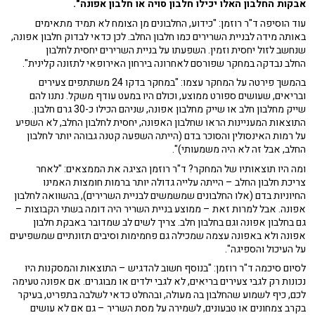
אבקות החלבון האלו יכילו חלבון סויה או חלבון אפונה".
עוד הוסיפה ד"ר רוזמן: "כידוע, החלבונים מן הצומח לא תמיד מתאימים
באותה מידה לבניית השרירים כמו חלבון החלב. לכן כדאי לבדוק חלבון אפונה,
שנחשב לזול יחסית וזמין. השפעתו על בניית השרירים יחסית לחלבון
החלב נבדקה במחקר שפורסם לאחרונה בירחון האירופאי לתזונה קלינית".
בהמשך פירטה על המחקר עצמו: "במחקר בדקו 24 משתתפים צעירים
ובריאים, שעושים ספורט ממוצע, וכולם היו במעט עודף משקל. נתנו להם
שייק מחלבון חלב או שייק מחלבון אפונה, שניהם הכילו כ-30 גרם חלבון.
התוצאות המעניינות הראו שחלבון האפונה, יחסית לחלבון החלב, לא השפיע
על רמות האינסולין והסוכר בדם (הייתה השפעה קטנה גבוהה יותר לחלבון
החלב, אבל זה לא היה משמעותי)".
ומה היו תוצאותיו של המחקר? ד"ר רוזמן הציגה את הממצאים: "לאחר
צריכת חלבון החלב – הייתה עלייה גדולה יותר ברמות חומצות האמינו
החיוניות בדם (אלו החלבונים שמשמשים לבניית השרירים), בהשוואה לחלבון
אפונה. אבל למרות זאת – ממוצע בניית השריר היה דומה בשתי הקבוצות –
גם בחלבון אפונה וגם בחלבון חלב. צריך לשים לב שמדובר באבקת חלבון
אפונה ולא באפונה עצמה שמכילה גם פחמימות וסיבים תזונתיים שמשפיעים
על העיכול והספיגה".
לסיום סיכמה ד"ר רוזמן: "בנוסף חשוב להדגיש – התוצאות והמסקנות היו
נכונות רק לגבי צעירים בריאים, לא לגבי ילדים או מבוגרים. אם אפונה טעימה
לכם, כיף לשמוע שהחלבון בה מעולה, ובהחלט כדאי לשלבה בתפריט, בעיקר
בקרב צמחונים או טבעונים, לשמירה על מסת השריר – גם אם לא עושים