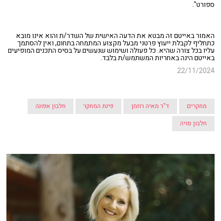
ספורט".
האמור באייטם זה מבטא את הדעה האישית של השדר/ת והוא אינו מובא
כתחליף לקבלת ייעוץ פרטני מבעל מקצוע המתמחה בתחום, ואין להסתמך
עליו בכל צורה שהיא. כל פעולה ושימוש שנעשים על בסיס התכנים המופיעים
באייטם הינה באחריות המשתמש/ת בלבד.
22/11/2024
מחקרים
ד"ר מאיה רוזמן
פינת המחקר
חלבון אפונה
חלבון סויה