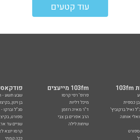
עוד קטעים
103
103fm מייעצים
פודקאסט
ע
פרופ' רפי קרסו
שבע תשע - 
ובן כספית
מיכל דליות
בן וינון, בקיצו
ל ואיל ברקוביץ'
ד"ר מאיה רוזמן
סג"ל וברקו -
ואלי אוחנה
הרב אפרים בן צבי
ספורט, בקיצו
שיחות לילה
שניים עד ארב
ספורט
קרסו יוצא לא
ל
ככה קמתי