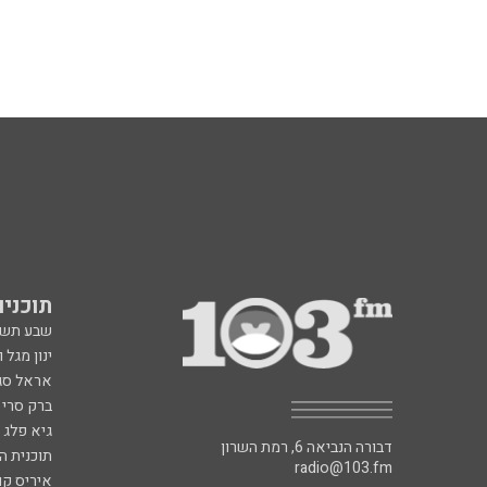
תוכניות fm
שבע תש
ינון מגל 
אראל סג"
ברק סרי 
גיא פלג
דבורה הנביאה 6, רמת השרון
תוכנית ה
radio@103.fm
איריס קו