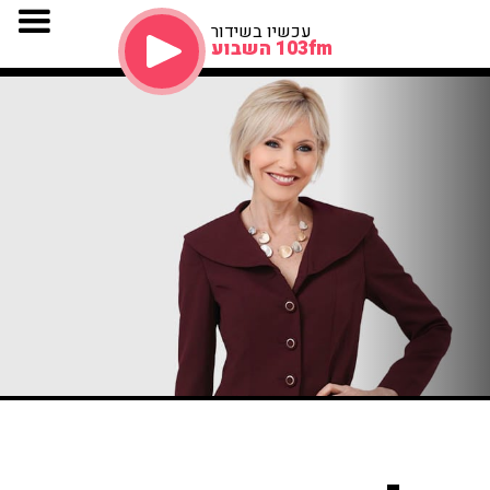
עכשיו בשידור
103fm השבוע