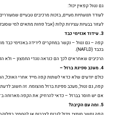
גם נטול קפאין יכול:
לעודד תנועתיות מעיים, בזכות מרכיבים טבעיים שמעוררים
לעזור בבעיות עצירות קלות (אבל פחות מתאים למי שסובל
3. עידוד אנזימי כבד
קפה – גם נטול – נקשר במחקרים לירידה באנזימי כבד מוג
בכבד (NAFLD).
הרכיבים שאחראים לכך הם כנראה נוגדי החמצון – ולא הק
4. מעכב ספיגת ברזל –
כולם יודעים שלא כדאי לשתות קפה מייד אחרי האוכל, הע
קפה, גם נטול, מעכב ספיגת ברזל מהצומח. זה חשוב לדעת:
אם יש חוסר בברזל – כדאי להרחיק את הקפה מארוחה ב־30 דקות לפחות.
5. ומה עם הקיבה?
קפה נחשב חומצי, ויכול לגרום לצרבות או להחמיר רפלוקס 