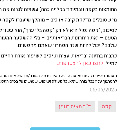
החומצות בקפה (ובמיוחד בקלייה כהה) עשויות לגרות את ה
מי שסובלים מדלקת קיבה או כיב – מומלץ שיעברו לקפה פי
לסיכום, "קפה נטול הוא לא רק "קפה בלי ערך", הוא עשוי
הטעם – ואת היתרונות הבריאותיים – בלי ההשפעה המעוררת
שלכם? יכול להיות שזה הפתרון שאתם מחפשים.
כתבות בתזונה ובריאות, עצות וטיפים לשיפור אורח החיים ו
לחצו כאן להצטרפות.
למייל!
האמור באייטם זה מבטא את הדעה האישית של השדר/ת והוא אינו מובא כ
להסתמך עליו בכל צורה שהיא. כל פעולה ושימוש שנעשים על בסיס התכנ
06/06/2025
קפה
ד''ר מאיה רוזמן