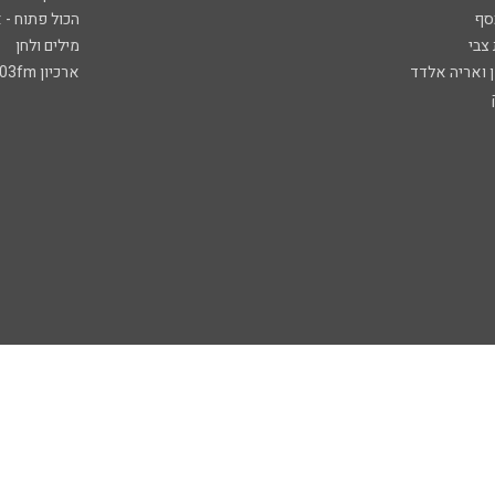
סף
הכול פתוח - א
 צבי
מילים ולחן
ן ואריה אלדד
ארכיון 103fm