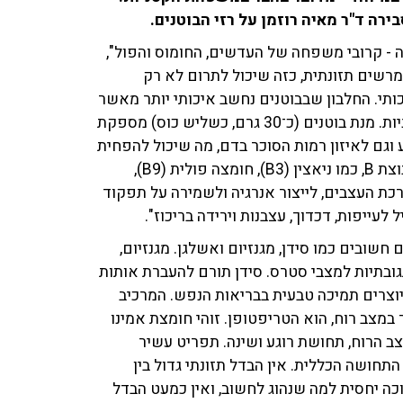
ירה ד"ר מאיה רוזמן על רזי הבוטנים.
ה - קרובי משפחה של העדשים, החומוס והפול",
 מרשים תזונתית, כזה שיכול לתרום לא רק
כותי. החלבון שבבוטנים נחשב איכותי יותר מאשר
ברוב הקטניות, בזכות תכולה מאוזנת של חומצות אמינו חיוניות. מנת בוטנים (כ־30 גרם, כשליש כוס) מספקת
 וגם לאיזון רמות הסוכר בדם, מה שיכול להפחית
מצבי רוח משתנים. בוטנים עשירים במיוחד בויטמינים מקבוצת B, כמו ניאצין (B3), חומצה פולית (B9),
ות תקינה של מערכת העצבים, לייצור אנרגיה ולשמירה על תפקוד
חשובים כמו סידן, מגנזיום ואשלגן. מגנזיום,
ובתיות למצבי סטרס. סידן תורם להעברת אותות
 יוצרים תמיכה טבעית בבריאות הנפש. המרכיב
במצב רוח, הוא הטריפטופן. זוהי חומצת אמינו
צב הרוח, תחושת רוגע ושינה. תפריט עשיר
תחושה הכללית. אין הבדל תזונתי גדול בין
וכה יחסית למה שנהוג לחשוב, ואין כמעט הבדל