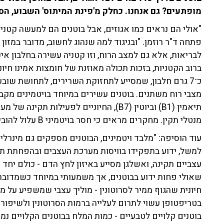
מופתעים? גם אנחנו. כחלק מ'פ
ינת המיתוס' השבוע, הסב
"אולי הם נראים כמו אגוזים, אבל בוטנים הם למעשה קטני
פתחה ד"ר רוזמן. "ובניגוד למה שנהוג לחשוב, מדובר במזון
לבריאות, אלא גם למצב הרוח, וזו קטניה עשירה בחלבון אי
כ־7 גרם חלבון, שמסייע לתחזוקת השרירים, לתחושת שובע
תיאמין (B1) וביוטין (B7), החיוניים לפעיל
מנטלי תקין. מחקרים מראים כי חסר בויטמיני B עלול להוביל לעייפות, דכדוך, עצבנות וירידה בריכוז".
עוד הוסיפה: "מלבד ויטמינים, הבוטנים מספקים גם מינרלים 
למשל, ידוע בתפקידו בוויסות מערכת העצבים ובהפחתת תג
עצביים תקינה, ואשלגן מסייע באיזון לחץ הדם - כולם יחד
שאולי פחות ידוע בבוטנים, אך משמעותי במיוחד כשמדובר 
חיונית שהגוף ממיר לסרוטונין - מוליך עצבי שמשפיע על מ
בטריפטופן עשוי לתרום לעלייה ברמות הסרוטונין ולשיפור ה
בוטנים קלויים לטבעיים - כמות המלח בבוטנים הקלויים נמ