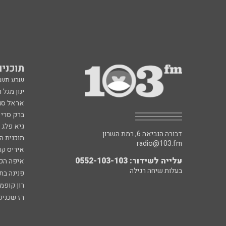
תוכניות fm
שבע תש
ינון מגל 
אראל סג"
ברק סרי 
גיא פלג
דבורה הנביאה 6, רמת השרון
תוכנית ה
radio@103.fm
איריס קו
עלייה לשידור: 0552-103-103
איפה הכ
בעלות שיחה רגילה
פנינה בת
רון קופמ
רז שכניק