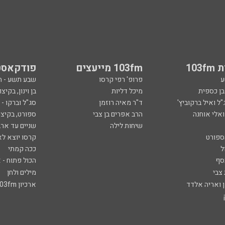
103
103fm מייעצים
פודקאסט
ע
פרופ' רפי קרסו
שבע תשע - 
ובן כספית
מיכל דליות
בן וינון, בקיצו
ל ואיל ברקוביץ'
ד"ר מאיה רוזמן
סג"ל וברקו -
ואלי אוחנה
הרב אפרים בן צבי
ספורט, בקיצו
שיחות לילה
שניים עד ארב
ספורט
קרסו יוצא לא
ל
ככה קמתי
סף
הכול פתוח - א
 צבי
מילים ולחן
ן ואריה אלדד
ארכיון 103fm