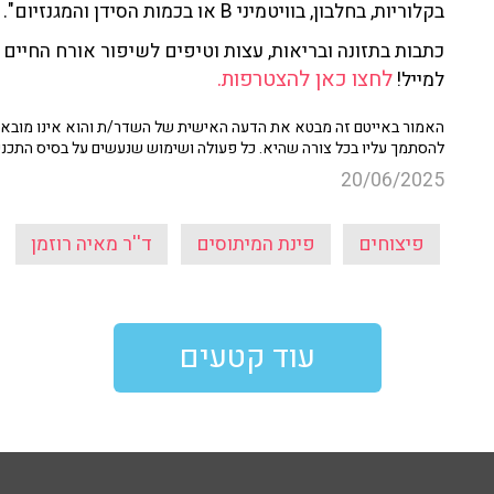
בקלוריות, בחלבון, בוויטמיני B או בכמות הסידן והמגנזיום".
כתבות בתזונה ובריאות, עצות וטיפים לשיפור אורח החיים ו
לחצו כאן להצטרפות.
למייל!
האמור באייטם זה מבטא את הדעה האישית של השדר/ת והוא אינו מובא כ
להסתמך עליו בכל צורה שהיא. כל פעולה ושימוש שנעשים על בסיס התכנ
20/06/2025
פיצוחים
פינת המיתוסים
ד''ר מאיה רוזמן
עוד קטעים