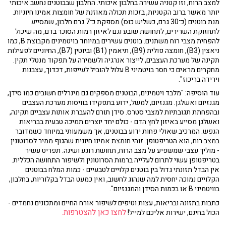
למצב הרוח, וזו קטניה עשירה בחלבון איכותי. החלבון שבבוטנים נחשב איכותי
יותר מאשר ברוב הקטניות, בזכות תכולה מאוזנת של חומצות אמינו חיוניות.
מנת בוטנים (כ־30 גרם, כשליש כוס) מספקת כ־7 גרם חלבון, שמסייע
לתחזוקת השרירים, לתחושת שובע וגם לאיזון רמות הסוכר בדם, מה שיכול
להפחית מצבי רוח משתנים. בוטנים עשירים במיוחד בויטמינים מקבוצת B, כמו
ניאצין (B3), חומצה פולית (B9), תיאמין (B1) וביוטין (B7), החיוניים לפעילות
תקינה של מערכת העצבים, לייצור אנרגיה ולשמירה על תפקוד מנטלי תקין.
מחקרים מראים כי חסר בויטמיני B עלול להוביל לעייפות, דכדוך, עצבנות
וירידה בריכוז".
עוד הוסיפה: "מלבד ויטמינים, הבוטנים מספקים גם מינרלים חשובים כמו סידן,
מגנזיום ואשלגן. מגנזיום, למשל, ידוע בתפקידו בוויסות מערכת העצבים
ובהפחתת תגובתיות למצבי סטרס. סידן תורם להעברת אותות עצביים תקינה,
ואשלגן מסייע באיזון לחץ הדם - כולם יחד יוצרים תמיכה טבעית בבריאות
הנפש. המרכיב שאולי פחות ידוע בבוטנים, אך משמעותי במיוחד כשמדובר
במצב רוח, הוא הטריפטופן. זוהי חומצת אמינו חיונית שהגוף ממיר לסרוטונין
- מוליך עצבי שמשפיע על מצב הרוח, תחושת רוגע ושינה. תפריט עשיר
בטריפטופן עשוי לתרום לעלייה ברמות הסרוטונין ולשיפור התחושה הכללית.
אין הבדל תזונתי גדול בין בוטנים קלויים לטבעיים - כמות המלח בבוטנים
הקלויים נמוכה יחסית למה שנהוג לחשוב, ואין כמעט הבדל בקלוריות, בחלבון,
בוויטמיני B או בכמות הסידן והמגנזיום".
כתבות בתזונה ובריאות, עצות וטיפים לשיפור אורח החיים ומתכונים נחמדים -
לחצו כאן להצטרפות.
הכול בחינם, ישירות אליכם למייל!