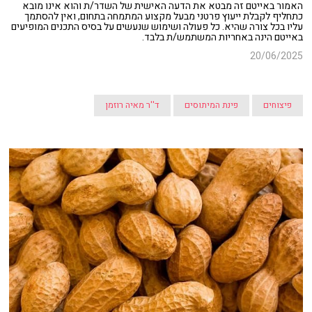
האמור באייטם זה מבטא את הדעה האישית של השדר/ת והוא אינו מובא
כתחליף לקבלת ייעוץ פרטני מבעל מקצוע המתמחה בתחום, ואין להסתמך
עליו בכל צורה שהיא. כל פעולה ושימוש שנעשים על בסיס התכנים המופיעים
באייטם הינה באחריות המשתמש/ת בלבד.
20/06/2025
פיצוחים
פינת המיתוסים
ד''ר מאיה רוזמן