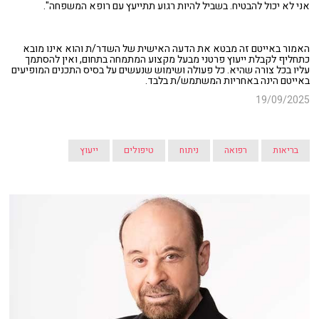
אני לא יכול להבטיח. בשביל להיות רגוע תתייעץ עם רופא המשפחה".
האמור באייטם זה מבטא את הדעה האישית של השדר/ת והוא אינו מובא
כתחליף לקבלת ייעוץ פרטני מבעל מקצוע המתמחה בתחום, ואין להסתמך
עליו בכל צורה שהיא. כל פעולה ושימוש שנעשים על בסיס התכנים המופיעים
באייטם הינה באחריות המשתמש/ת בלבד.
19/09/2025
בריאות
רפואה
ניתוח
טיפולים
ייעוץ