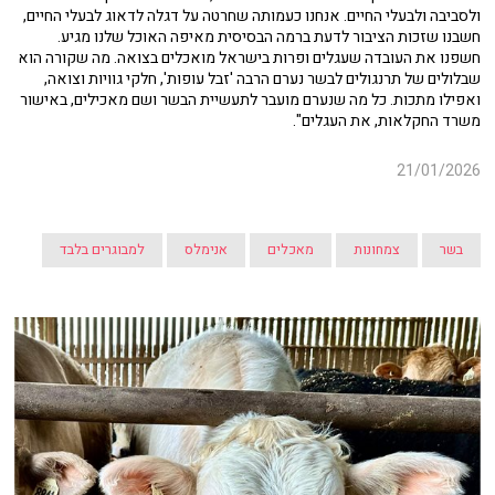
ולסביבה ולבעלי החיים. אנחנו כעמותה שחרטה על דגלה לדאוג לבעלי החיים,
חשבנו שזכות הציבור לדעת ברמה הבסיסית מאיפה האוכל שלנו מגיע.
חשפנו את העובדה שעגלים ופרות בישראל מואכלים בצואה. מה שקורה הוא
שבלולים של תרנגולים לבשר נערם הרבה 'זבל עופות', חלקי גוויות וצואה,
ואפילו מתכות. כל מה שנערם מועבר לתעשיית הבשר ושם מאכילים, באישור
משרד החקלאות, את העגלים".
21/01/2026
בשר
צמחונות
מאכלים
אנימלס
למבוגרים בלבד