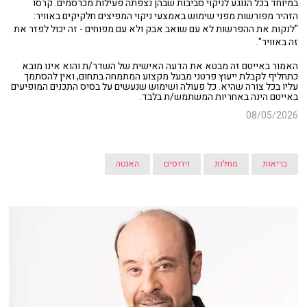
במיוחד בכל הנוגע לניקוי סביבות שבהן נצפתה פעילות מכרסמים. קרסו
הזהיר מפורשות מפני שימוש באמצעי ניקוי המפיצים חלקיקים באוויר:
"לנקות את ההפרשות לא עם שואב אבק ולא עם מפוחים - זה יכול לפזר את
זה באוויר".
האמור באייטם זה מבטא את הדעה האישית של השדר/ת והוא אינו מובא
כתחליף לקבלת ייעוץ פרטני מבעל מקצוע המתמחה בתחום, ואין להסתמך
עליו בכל צורה שהיא. כל פעולה ושימוש שנעשים על בסיס התכנים המופיעים
באייטם הינה באחריות המשתמש/ת בלבד.
08/05/2026
בריאות
מחלות
וירוסים
האנטה