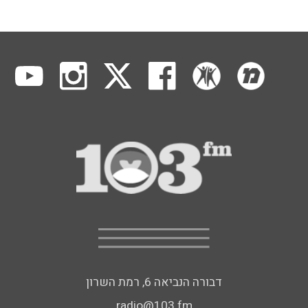
דבורה הנביאה 6, רמת השרון
radio@103.fm