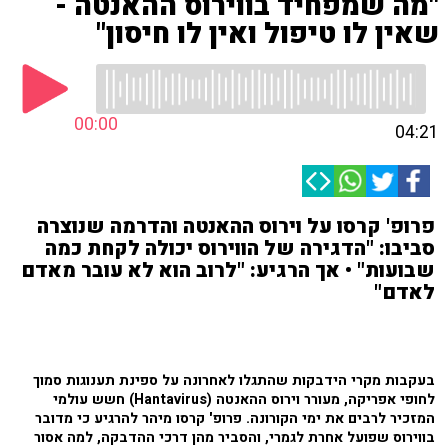
"מה שמפחיד בווירוס ההאנטה -
שאין לו טיפול ואין לו חיסון"
00:00
04:21
פרופ' קרסו על וירוס ההאנטה והדרמה שנוצרה
סביבו: "הדגירה של הווירוס יכולה לקחת כמה
שבועות" • אך הרגיע: "לרוב הוא לא עובר מאדם
לאדם"
בעקבות מקרי הידבקות שהתגלו לאחרונה על ספינת תענוגות סמוך
לחופי אפריקה, מעורר וירוס ההאנטה (Hantavirus) חשש עולמי
המזכיר לרבים את ימי הקורונה. פרופ' קרסו מיהר להרגיע כי מדובר
בווירוס שפועל אחרת לגמרי, והסביר מהן דרכי ההדבקה, למה אסור