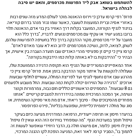
להשתמש בשואב אבק ליד הפרשות מכרסמים, והאם יש סיבה
לבהלה בישראל.
פרופ' רפי קרסו עדכן כי וירוס ההאנטה מוכר לעולם המדע מזה שנים רבות
באזורי אסיה וברית המועצות לשעבר, כאשר שמו נגזר מנהר בדרום קוריאה.
בניגוד לנגיף הקורונה, המועבר בקלות דרך האוויר בין בני אדם, ההאנטה תלוי
ברובו במגע ישיר או עקיף עם מכרסמים נגועים. לדבריו, "בדרך כלל הוא
מועבר על ידי מכרסמים, מקור ההדבקה בדרך כלל בחשיפה להפרשות שלהם,
לשתן, לצואה, לרוק, נשיכה ממכרסמים. לרוב הוא לא עובר מאדם לאדם".
קרסו ציין כי קיים זן ספציפי מהרי האנדים שבו תועדה העברה בין אישית, אך
הבהיר כי "ההידבקות בו לא באותה קלות כמו הידבקות בקורונה".
אחד המאפיינים המטרידים של הנגיף הוא תקופת הדגירה הממושכת שלו,
שעלולה להקשות על איתור מקור ההדבקה בזמן אמת. פרופ' קרסו ציין כי
מהרגע שבו אדם נחשף לנגיף ועד לפריצת המחלה, עשויים לחלוף שבועות
ארוכים: "הדגירה של הווירוס יכולה לקחת כמה שבועות. החל משבוע ולפעמים
גם 8 שבועות". התסמינים הראשוניים כוללים חום גבוה, צמרמורות וקוצר
נשימה, אך הסכנה המרכזית טמונה בהידרדרות למצבים קריטיים. "אנחנו
מפחדים מהסיבוכים שלו - סיבוך ריאתי, אדם מת מאי ספיקה נשימתית; או
סוג של מחלה דימומית־כלייתית, שפוגעת בכליות", פירט הפרופסור.
בהיעדר חיסון או תרופה ייעודית, הרפואה המודרנית מציעה כיום בעיקר
טיפול תומך במערכות הגוף. "מה שמפחיד בווירוס הזה הוא שאין לו טיפול
ואין לו חיסון. כלומר, אם מישהו חולה בו, הדבר היחידי שאפשר לעשות זה
לתמוך בו", הסביר קרסו. לאור זאת, המניעה הופכת לקו ההגנה המרכזי,