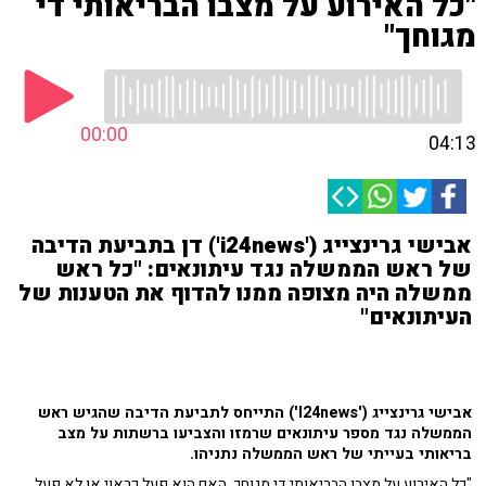
"כל האירוע על מצבו הבריאותי די
מגוחך"
00:00
04:13
אבישי גרינצייג ('i24news') דן בתביעת הדיבה
של ראש הממשלה נגד עיתונאים: "כל ראש
ממשלה היה מצופה ממנו להדוף את הטענות של
העיתונאים"
אבישי גרינצייג ('I24news') התייחס לתביעת הדיבה שהגיש ראש
הממשלה נגד מספר עיתונאים שרמזו והצביעו ברשתות על מצב
בריאותי בעייתי של ראש הממשלה נתניהו.
"כל האירוע על מצבו הבריאותי די מגוחך, האם הוא פעל כראוי או לא פעל