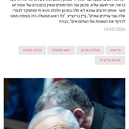
כראוי, אני חושב שלא. מכאן ועד הפרסומים שאין בהם גרם של אמת יש
פער. אנחנו יודעים שהוא לא חלה בסרטן הלבלב והוא חי ומתפקד לגמרי.
אלה שני עניינים שונים", ציין גרינצייג. "כל ראש ממשלה היה מצופה ממנו
להדוף את הטענות של העיתונאים", הבהיר.
14/05/2026
בריאות
מחלת הסרטן
ראש ממשלה
בנימין נתניהו
אבישי גרינצייג