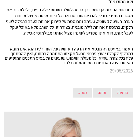
ולא מתוכננים".
החדשות הטובות הן שיש דרך חכמה לשלב נשנוש לילה טעים, בלי לשבור את
מסגרת התפריט ובלי להרגיש שהרסנו את כל היום: שיטת פיצול ארוחת
הערב. השיטה פשוטה, טעימה ומבוססת על פירוק ארוחת הערב הרגילה לשני
חלקים, בתוספת ארוחת לילה מובנית. בצורה זו, כל הערב מלא באוכל שקל
לעכל אותו, הוא אינו מפריע לשינה ומציל אותנו מבולמוסי אכילה.
האמור באייטם זה מבטא את הדעה האישית של השדר/ת והוא אינו מובא
כתחליף לקבלת ייעוץ פרטני מבעל מקצוע המתמחה בתחום, ואין להסתמך
עליו בכל צורה שהיא. כל פעולה ושימוש שנעשים על בסיס התכנים המופיעים
באייטם הינה באחריות המשתמש/ת בלבד.
29/05/2026
בריאות
תזונה
נשנוש