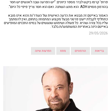
פרופ' קרסו ביקש לברר מספר כיוונים: "יש הפרעה שבה לאנשים יש חסר
בהורמון מסוים ADH. הוא מונע השתנה. ואם הוא חסר צריך פיפי כל היום".
האמור באייטם זה מבטא את הדעה האישית של השדר/ת והוא אינו מובא
כתחליף לקבלת ייעוץ פרטני מבעל מקצוע המתמחה בתחום, ואין להסתמך
עליו בכל צורה שהיא. כל פעולה ושימוש שנעשים על בסיס התכנים המופיעים
באייטם הינה באחריות המשתמש/ת בלבד.
29/05/2026
בריאות
הורמונים
מתח
הפרעות שינה