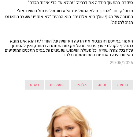
סיפרה. בהמשך חידדה את דבריה: "זה לא עד כדי איבוד הכרה".
פרופ' קרסו: "אם כך זו לא התעלפות אלא סוג של ערפול חושים. אולי
התגובה של הגוף שלך היא אלרגית". הוא הבהיר: "לא אופייני שעצב הוואגוס
מגיב לתזונה".
האמור באייטם זה מבטא את הדעה האישית של השדר/ת והוא אינו מובא
כתחליף לקבלת ייעוץ פרטני מבעל מקצוע המתמחה בתחום, ואין להסתמך
עליו בכל צורה שהיא. כל פעולה ושימוש שנעשים על בסיס התכנים המופיעים
באייטם הינה באחריות המשתמש/ת בלבד.
29/05/2026
בריאות
תזונה
אלרגיה
התעלפות
ואגוס