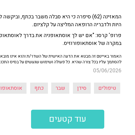
המאזינה (62) סיפרה כי היא סבלה משבר בכתף, וב
היות ולדבריה הרופאה המליצה על קלציום.
פרופ' קרסו: "אם יש לך אוסתאופניה את בדרך לאוסתאופור
במקרה של אוסתאופורוזיס.
האמור באייטם זה מבטא את הדעה האישית של השדר/ת והוא אינו מובא כ
להסתמך עליו בכל צורה שהיא. כל פעולה ושימוש שנעשים על בסיס התכנ
05/06/2026
טיפולים
סידן
שבר
כתף
אוסתאופור
עוד קטעים