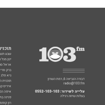
תוכניות fm
שבע תש
ינון מגל 
אראל סג"
ברק סרי 
גיא פלג
דבורה הנביאה 6, רמת השרון
תוכנית ה
radio@103.fm
איריס קו
עלייה לשידור: 0552-103-103
איפה הכ
בעלות שיחה רגילה
פנינה בת
רון קופמ