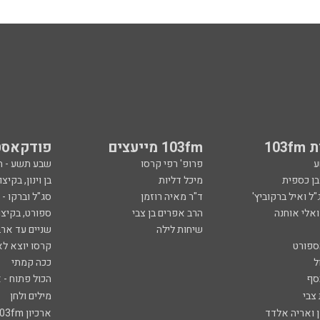
103
103fm מייעצים
פודקאסט
ע
פרופ' רפי קרסו
שבע תשע - 
ובן כספית
מיכל דליות
בן וינון, בקיצו
ל ואיל ברקוביץ'
ד"ר מאיה רוזמן
סג"ל וברקו -
ואלי אוחנה
הרב אפרים בן צבי
ספורט, בקיצו
שיחות לילה
שניים עד ארב
ספורט
קרסו יוצא לא
ל
ככה קמתי
סף
הכול פתוח - א
 צבי
מילים ולחן
ן ואריה אלדד
ארכיון 103fm