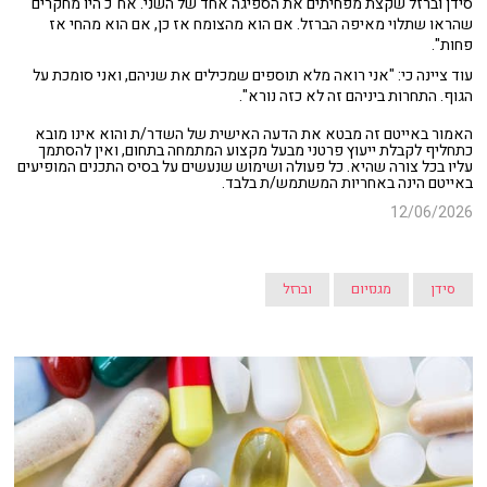
סידן וברזל שקצת מפחיתים את הספיגה אחד של השני. אח"כ היו מחקרים
שהראו שתלוי מאיפה הברזל. אם הוא מהצומח אז כן, אם הוא מהחי אז
פחות".
עוד ציינה כי: "אני רואה מלא תוספים שמכילים את שניהם, ואני סומכת על
הגוף. התחרות ביניהם זה לא כזה נורא".
האמור באייטם זה מבטא את הדעה האישית של השדר/ת והוא אינו מובא
כתחליף לקבלת ייעוץ פרטני מבעל מקצוע המתמחה בתחום, ואין להסתמך
עליו בכל צורה שהיא. כל פעולה ושימוש שנעשים על בסיס התכנים המופיעים
באייטם הינה באחריות המשתמש/ת בלבד.
12/06/2026
סידן
מגנזיום
וברזל