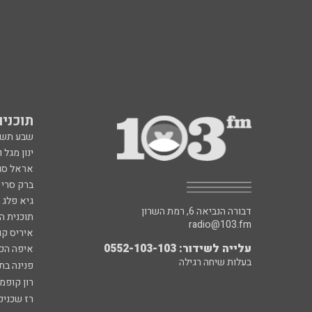
תוכניות fm
שבע תש
ינון מגל 
אראל סג"
ברק סרי 
גיא פלג
דבורה הנביאה 6, רמת השרון
תוכנית ה
radio@103.fm
איריס קו
עלייה לשידור: 0552-103-103
איפה הכ
בעלות שיחה רגילה
פנינה בת
רון קופמ
רז שכניק