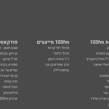
103
103fm מייעצים
פודקאסט
ע
פרופ' רפי קרסו
שבע תשע - 
ובן כספית
מיכל דליות
בן וינון, בקיצו
ל ואיל ברקוביץ'
ד"ר מאיה רוזמן
סג"ל וברקו -
ואלי אוחנה
הרב אפרים בן צבי
ספורט, בקיצו
שיחות לילה
שניים עד ארב
ספורט
קרסו יוצא לא
ל
ככה קמתי
סף
הכול פתוח - א
 צבי
מילים ולחן
ן ואריה אלדד
ארכיון 103fm