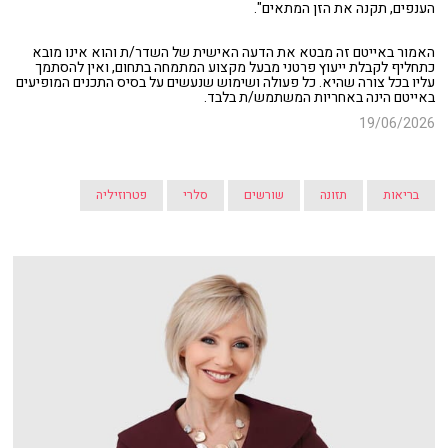
הענפים, תקנה את הזן המתאים".
האמור באייטם זה מבטא את הדעה האישית של השדר/ת והוא אינו מובא
כתחליף לקבלת ייעוץ פרטני מבעל מקצוע המתמחה בתחום, ואין להסתמך
עליו בכל צורה שהיא. כל פעולה ושימוש שנעשים על בסיס התכנים המופיעים
באייטם הינה באחריות המשתמש/ת בלבד.
19/06/2026
בריאות
תזונה
שורשים
סלרי
פטרוזיליה