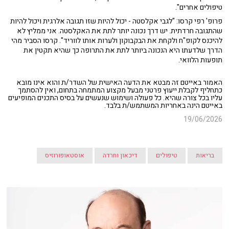
טיפולים אחרים".
פרופ' רפי קרסו: "לגבי אקלסטה - יכול להיות שזו תגובה אלרגית ויכול להיות
שהתגובה חרדתית. יש דרך נכונה יותר לתת את האקלסטה. אני ממליץ לא
להיכנס לקופ"ח ולקחת את הבקבוקון ולערות אותו לווריד". קרסו הסביר מהי
הדרך שלדעתו היא הנכונה ביותר לתת את התרופה כך שהיא תקטין את
תופעות הלוואי.
האמור באייטם זה מבטא את הדעה האישית של השדר/ת והוא אינו מובא
כתחליף לקבלת ייעוץ פרטני מבעל מקצוע המתמחה בתחום, ואין להסתמך
עליו בכל צורה שהיא. כל פעולה ושימוש שנעשים על בסיס התכנים המופיעים
באייטם הינה באחריות המשתמש/ת בלבד.
19/06/2026
בריאות
טיפולים
דיכאון וחרדה
אוסטאופורוזיס