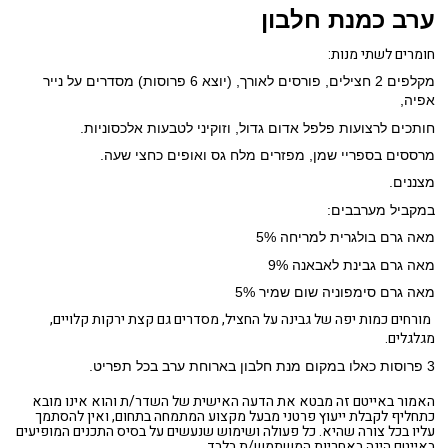
ערב כמנת חלבון
חומרים לשתי מנות:
מקלפים 2 חצילים, פורסים לאורך, (יוצא 6 פרוסות) מסדרים על נייר
אפיה,
חותכים לרצועות פלפל אדום גדול, וזוקיני לטבעות אלכסוניות.
מרססים בספריי שמן, מפזרים מלח גס ואופים כחצי שעה.
מצננים.
במקביל מערבבים:
מאה גרם בולגרית למריחה 5%
מאה גרם גבינת לאבאנה 9%
מאה גרם סימפוניה שום שמיר 5%
מורחים כמות יפה של גבינה על החציל, מסדרים גם קצת ירקות קלויים,
מגלגלים.
3 פרוסות כאלו במקום מנת חלבון בארוחת ערב בכל תפריט.
האמור באייטם זה מבטא את הדעה האישית של השדר/ת והוא אינו מובא
כתחליף לקבלת ייעוץ פרטני מבעל מקצוע המתמחה בתחום, ואין להסתמך
עליו בכל צורה שהיא. כל פעולה ושימוש שנעשים על בסיס התכנים המופיעים
באייטם הינה באחריות המשתמש/ת בלבד.