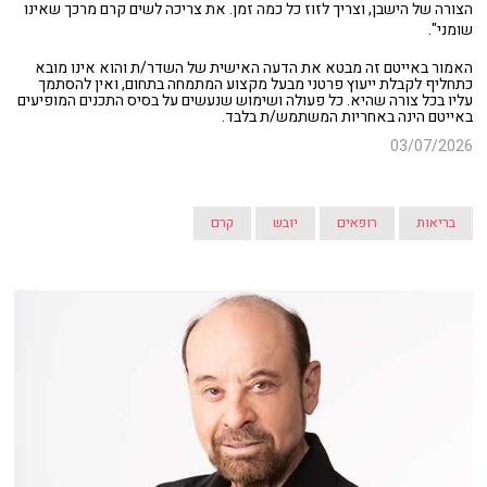
הצורה של הישבן, וצריך לזוז כל כמה זמן. את צריכה לשים קרם מרכך שאינו
שומני".
האמור באייטם זה מבטא את הדעה האישית של השדר/ת והוא אינו מובא
כתחליף לקבלת ייעוץ פרטני מבעל מקצוע המתמחה בתחום, ואין להסתמך
עליו בכל צורה שהיא. כל פעולה ושימוש שנעשים על בסיס התכנים המופיעים
באייטם הינה באחריות המשתמש/ת בלבד.
03/07/2026
בריאות
רופאים
יובש
קרם