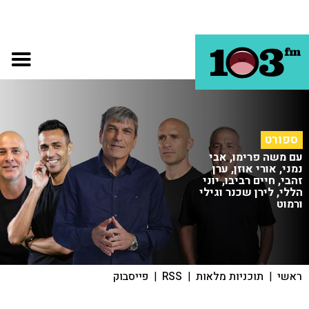
ספורט
עם משה פרימו, אבי
נמני, אורי אוזן, ערן
זהבי, חיים רביבו, יוני
הללי, לירן שכנר וגילי
ורמוט
ראשי
|
תוכניות מלאות
|
RSS
|
פייסבוק