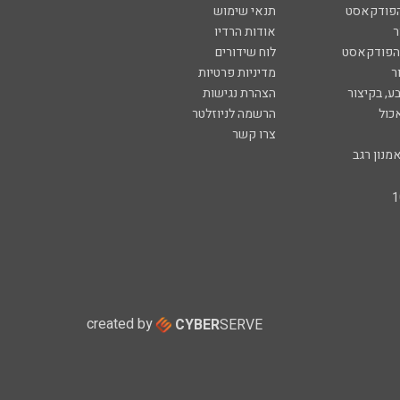
הפודקאסט
תנאי שימוש
ר
אודות הרדיו
 הפודקאסט
לוח שידורים
ר
מדיניות פרטיות
ע, בקיצור
הצהרת נגישות
כול
הרשמה לניוזלטר
צרו קשר
מנון רגב
created by
CYBER
SERVE