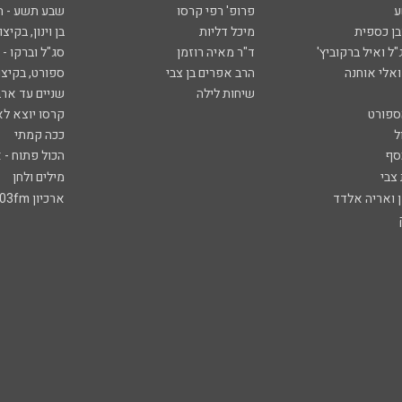
ע
פרופ' רפי קרסו
שבע תשע - 
ובן כספית
מיכל דליות
בן וינון, בקיצו
ל ואיל ברקוביץ'
ד"ר מאיה רוזמן
סג"ל וברקו -
ואלי אוחנה
הרב אפרים בן צבי
ספורט, בקיצו
שיחות לילה
שניים עד ארב
ספורט
קרסו יוצא לא
ל
ככה קמתי
סף
הכול פתוח - א
 צבי
מילים ולחן
ן ואריה אלדד
ארכיון 103fm