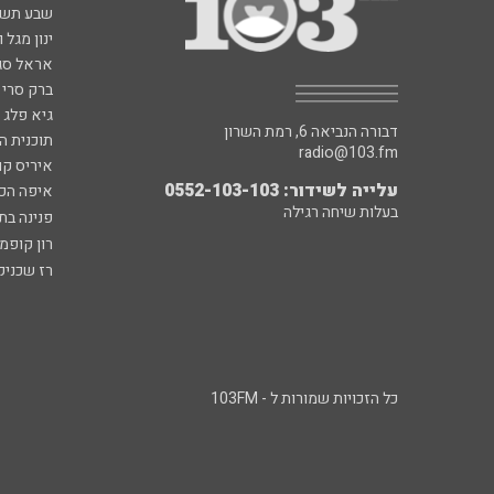
שבע תש
ינון מגל 
אראל סג"
ברק סרי 
גיא פלג
דבורה הנביאה 6, רמת השרון
תוכנית ה
radio@103.fm
איריס קו
עלייה לשידור: 0552-103-103
איפה הכ
בעלות שיחה רגילה
פנינה בת
רון קופמ
רז שכניק
כל הזכויות שמורות ל - 103FM