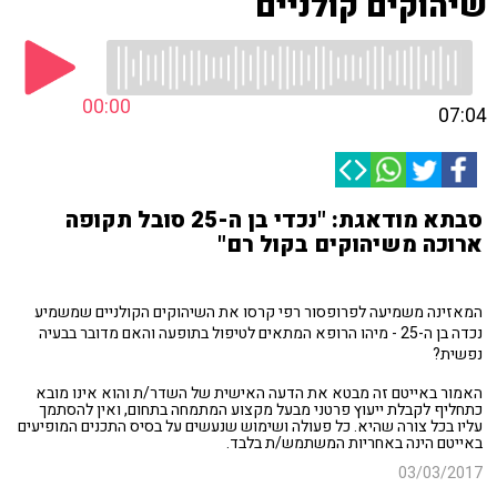
שיהוקים קולניים
00:00
07:04
סבתא מודאגת: "נכדי בן ה-25 סובל תקופה
ארוכה משיהוקים בקול רם"
המאזינה משמיעה לפרופסור רפי קרסו את השיהוקים הקולניים שמשמיע
נכדה בן ה-25 - מיהו הרופא המתאים לטיפול בתופעה והאם מדובר בבעיה
נפשית?
האמור באייטם זה מבטא את הדעה האישית של השדר/ת והוא אינו מובא
כתחליף לקבלת ייעוץ פרטני מבעל מקצוע המתמחה בתחום, ואין להסתמך
עליו בכל צורה שהיא. כל פעולה ושימוש שנעשים על בסיס התכנים המופיעים
באייטם הינה באחריות המשתמש/ת בלבד.
03/03/2017