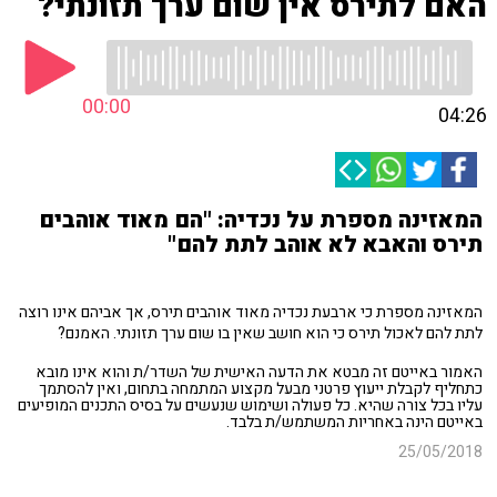
האם לתירס אין שום ערך תזונתי?
00:00
04:26
המאזינה מספרת על נכדיה: "הם מאוד אוהבים
תירס והאבא לא אוהב לתת להם"
המאזינה מספרת כי ארבעת נכדיה מאוד אוהבים תירס, אך אביהם אינו רוצה
לתת להם לאכול תירס כי הוא חושב שאין בו שום ערך תזונתי. האמנם?
האמור באייטם זה מבטא את הדעה האישית של השדר/ת והוא אינו מובא
כתחליף לקבלת ייעוץ פרטני מבעל מקצוע המתמחה בתחום, ואין להסתמך
עליו בכל צורה שהיא. כל פעולה ושימוש שנעשים על בסיס התכנים המופיעים
באייטם הינה באחריות המשתמש/ת בלבד.
25/05/2018