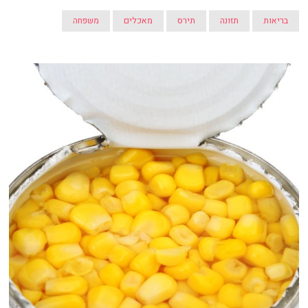
בריאות
תזונה
תירס
מאכלים
משפחה