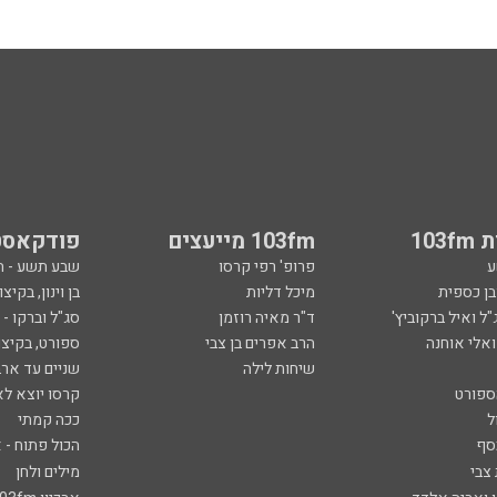
103
103fm מייעצים
פודקאסט
ע
פרופ' רפי קרסו
שבע תשע - 
ובן כספית
מיכל דליות
בן וינון, בקיצו
ל ואיל ברקוביץ'
ד"ר מאיה רוזמן
סג"ל וברקו -
ואלי אוחנה
הרב אפרים בן צבי
ספורט, בקיצו
שיחות לילה
שניים עד ארב
ספורט
קרסו יוצא לא
ל
ככה קמתי
סף
הכול פתוח - א
 צבי
מילים ולחן