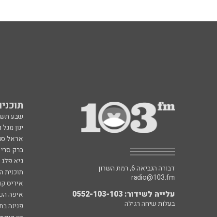
תוכניות fm
שבע תש
ינון מגל 
אראל סג"
ברק סרי 
גיא פלג
דבורה הנביאה 6, רמת השרון
תוכנית ה
radio@103.fm
איריס קו
עלייה לשידור: 0552-103-103
איפה הכ
בעלות שיחה רגילה
פנינה בת