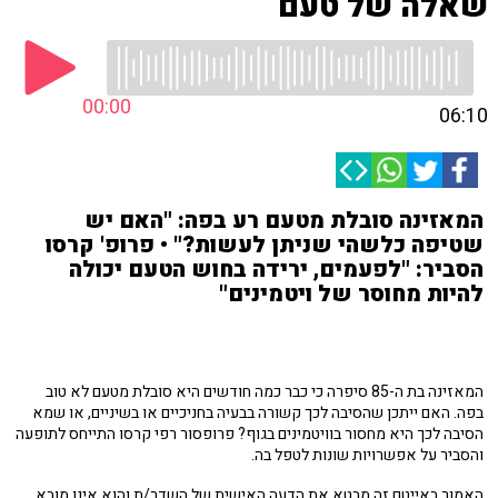
שאלה של טעם
00:00
06:10
המאזינה סובלת מטעם רע בפה: "האם יש
שטיפה כלשהי שניתן לעשות?" • פרופ' קרסו
הסביר: "לפעמים, ירידה בחוש הטעם יכולה
להיות מחוסר של ויטמינים"
המאזינה בת ה-85 סיפרה כי כבר כמה חודשים היא סובלת מטעם לא טוב
בפה. האם ייתכן שהסיבה לכך קשורה בבעיה בחניכיים או בשיניים, או שמא
הסיבה לכך היא מחסור בוויטמינים בגוף? פרופסור רפי קרסו התייחס לתופעה
והסביר על אפשרויות שונות לטפל בה.
האמור באייטם זה מבטא את הדעה האישית של השדר/ת והוא אינו מובא