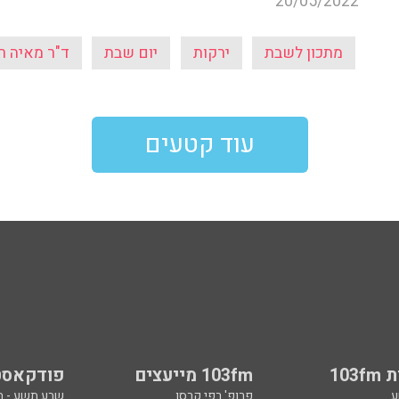
20/05/2022
מתכון לשבת
ירקות
יום שבת
ד"ר מאיה רו
עוד קטעים
103
103fm מייעצים
פודקאסט
ע
פרופ' רפי קרסו
שבע תשע - 