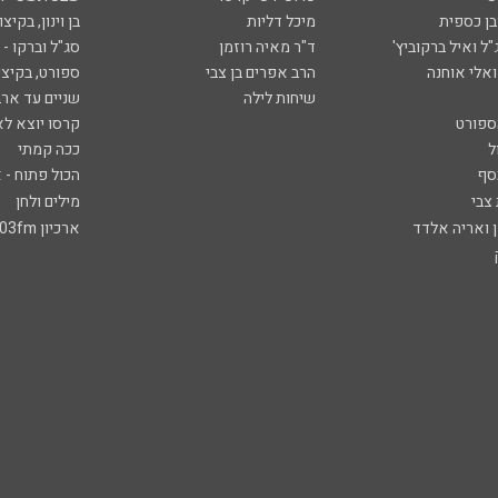
ובן כספית
מיכל דליות
בן וינון, בקיצו
ל ואיל ברקוביץ'
ד"ר מאיה רוזמן
סג"ל וברקו -
ואלי אוחנה
הרב אפרים בן צבי
ספורט, בקיצו
שיחות לילה
שניים עד ארב
ספורט
קרסו יוצא לא
ל
ככה קמתי
סף
הכול פתוח - א
 צבי
מילים ולחן
ן ואריה אלדד
ארכיון 103fm