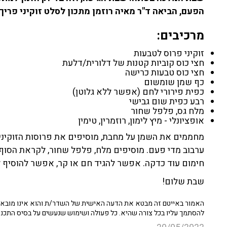
הפעם, הביאה ד"ר מאיה רוזמן מתכון לסלט זוקיני פריך,
מרכיבים:
זוקיני פרוס לטבעות
חצי כוס קוביות קטנות של דלורית/דלעת
חצי כוס טבעות כרישה
כף שמן שומשום
כפית פירורי לחם (אפשר ללא גלוטן)
רבע כפית שום גבישי
מלח גס, פלפל שחור
אופציונלי - מיץ לימון, רוזמרין, טימין
מחממים את השמן על מחבת, מוסיפים את פרוסות הזוקיני, 
ערבוב מדי פעם. מוסיפים מלח, פלפל שחור, לקראת הסוף ג
חימום עוד כדקה. אפשר להגיד חם או קר, אפשר להוסיף לימ
שבת שלום!
האמור באייטם זה מבטא את הדעה האישית של השדר/ת והוא אינו מובא כ
להסתמך עליו בכל צורה שהיא. כל פעולה ושימוש שנעשים על בסיס התכנ