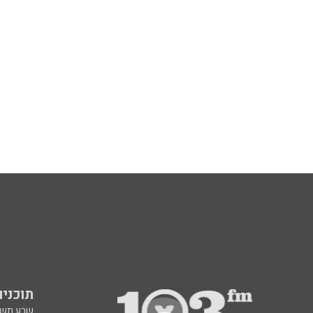
תוכניות fm
שבע תש