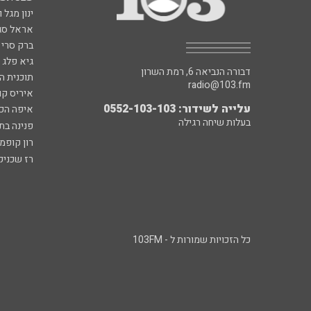
ינון מגל 
אראל סג"
ברק סרי 
גיא פלג
דבורה הנביאה 6, רמת השרון
תוכנית ה
radio@103.fm
איריס קו
עלייה לשידור: 0552-103-103
איפה הכ
בעלות שיחה רגילה
פנינה בת
רון קופמ
רז שכניק
כל הזכויות שמורות ל - 103FM