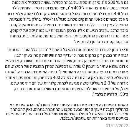
גם מעל 200 מ"ג סידן. תוספת של גבינה כפולה עשויה להכפיל את כמות
הסידן במשולש פיצה אחד ל־400 מ"ג, חצי מתצרוכת הסידן היומית לילד
בגיל 4-8. במוצרלה אין צבעי מאכל סינתטיים שמזיקים לבריאות, אלא צבעי
מאכל טבעיים אנאטו המופקים מכרוב סגול/גזר/סלק. בחלק גדול מגבינות
המוצרלה אין בדרך כלל גם חומרים משמרים. במוצרלה כמעט שאין לקטוז,
סוכר החלב שרבים רגישים אליו. ברסק העגבניות יש כמות יפה של ליקופן,
אחד מנוגדי החמצון החזקים ביותר. הוא יעיל במניעת מחלות רבות, במיוחד
נגד קטרקט, ונגד סרטן הערמונית".
וכיצד ניתן לשדרג בריאותית את המאכל האהוב? "בדרך כלל הערך התזונתי
גבוה יותר בבצק דק במקום עבה, כי עדיף כמה שפחות קמח, בעיקר לבן,
והתוספות היותר בריאות הן זיתים, שיש בהם חומצות שומן חשובות, או פלפל
אדום שהוא עתיר בוויטמין C שדרוש לספיגת הסידן מהגבינה של הפיצה, וגם
אחרי חימום הפיצה נשאר הרבה מהוויטמין", טענה המומחית והבהירה: "אמנם
במשולש פיצה עם בצק עבה וגבינה כפולה 400 קלוריות, ומי מסתפק באחד?
ארוחה של 2-3 משולשי פיצה מגיעה לכמות קלוריות של יום דיאטה שלם.
אבל, על פי חישובי שקילת הבצק והתוספות, במשולש אחד עם בצק דק
כ־150 קלוריות בלבד".
האמור באייטם זה מבטא את הדעה האישית של השדר/ת והוא אינו מובא
כתחליף לקבלת ייעוץ פרטני מבעל מקצוע המתמחה בתחום, ואין להסתמך
עליו בכל צורה שהיא. כל פעולה ושימוש שנעשים על בסיס התכנים המופיעים
באייטם הינה באחריות המשתמש/ת בלבד.
01/07/2022