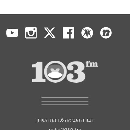
דבורה הנביאה 6, רמת השרון
radio@103.fm