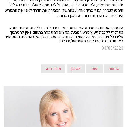
תרופות מסוימות, ולא מבעיה בגוף. הטיפול להפחתת אשלגן בדם הוא לא
הימנע לגמרי, הגוף צריך אותו". בהמשך, הסבירה את הדרך לאזן את התפריט
היומי יחד עם ההתמודדות באשלגן הגבוהה.
האמור באייטם זה מבטא את הדעה האישית של השדר/ת והוא אינו מובא
כתחליף לקבלת ייעוץ פרטני מבעל מקצוע המתמחה בתחום, ואין להסתמך
עליו בכל צורה שהיא. כל פעולה ושימוש שנעשים על בסיס התכנים המופיעים
באייטם הינה באחריות המשתמש/ת בלבד.
03/03/2023
בריאות
תזונה
אשלגן
מחזור הדם