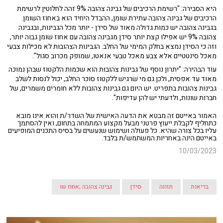
היא הסבירה: "רשימת הרכיבים של גבינה צהובה 9% זהה לחלוטין לרשימת
הרכיבים של גבינה צהובה עתירת שומן, ההבדל היחיד הוא באחוז השומן.
בגבינה צהובה יש כמות גדולה מאוד של סידן - יותר מכל הגבינות, ובגבינה
צהובה 9% יש אפילו קצת יותר סידן מגבינה צהובה עם אחוז שומן גבוה יותר,
וזה כי הסידן נמצא בחלק המימי של החלב. הגבינות הצהובות לא מכילות צבעי
מאכל סינטטיים אלא צבע מאכל טבעי אנאטו, שמופק מכרוב סגול".
עוד הבהירה: "יתרון נוסף של גבינות צהובות הוא שכמות הלקטוז שבהן נמוכה
מאוד עד אפסית, ולכן גם מי שרגיש ללקטוז סוכר החלב, יכול לנסות לשלב
גבינות צהובות בתפריט. יש היום גם גבינות צהובות ללא חומרים משמרים, של
חברות שונות, ולדעתי יש להן עדיפות".
האמור באייטם זה מבטא את הדעה האישית של השדר/ת והוא אינו מובא
כתחליף לקבלת ייעוץ פרטני מבעל מקצוע המתמחה בתחום, ואין להסתמך
עליו בכל צורה שהיא. כל פעולה ושימוש שנעשים על בסיס התכנים המופיעים
באייטם הינה באחריות המשתמש/ת בלבד.
10/03/2023
בריאות
תזונה
סידן
גבינה צהובה ;אחוז שו