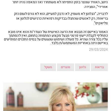
היטב, האוויר שנוצר בזמן התפיחה לא משתחרר ואז המאפה נהיה יותר
אוורירי", הסבירה.
לדבריה, "הגלוטן לא משמין, לא נדבק למעיים, הוא לא גורם לשום נזק
בריאותי, רק לאנשים שהתגלו בבדיקות רפואיות כרגישים לגלוטן או
צליאקים".
האמור באייטם זה מבטא את הדעה האישית של השדר/ת והוא אינו מובא
כתחליף לקבלת ייעוץ פרטני מבעל מקצוע המתמחה בתחום, ואין להסתמך
עליו בכל צורה שהיא. כל פעולה ושימוש שנעשים על בסיס התכנים המופיעים
באייטם הינה באחריות המשתמש/ת בלבד.
29/03/2024
בריאות
גלוטן
מוצרים
משקל