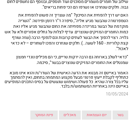
שילוב של חומרים משמרים מסוכנים ועוד תוספים, ובנוסף הם נחשפים לחום
גבוה. חלקים שנחרכו או נשרפו הם הכי פחות בריאים".
האם יש דרך להפחית את הסיכון?
"מה שצריך זה פשוט להפחית את
הטמפרטורה שהבשר מגיע אליה", סיפרה ד"ר רוזמן ופירטה: "השריה
מוקדמת של הבשר במרינדה מפחיתה את החום שהבשר מגיע אליו ואת
כמות החומרים המזיקים שנוצרים. עדיף לצלות על גחלים אפורים ולא על אש
גלויה. רצוי להפוך את הבשר לעתים קרובות וגם לנפנף הרבה (שזה שורף
קצת קלוריות - 160 לשעה...). חלקים שנחרכו והפכו לשחורים – לא כדאי
לאכול".
"כדאי לשלב בארוחה גם הרבה ירקות טריים, כי הם מכילים נוגדי חמצון
שמנטלים את החומרים המזיקים שנוצרים בבשר", סיכמה.
האמור באייטם זה מבטא את הדעה האישית של השדר/ת והוא אינו מובא
כתחליף לקבלת ייעוץ פרטני מבעל מקצוע המתמחה בתחום, ואין להסתמך
עליו בכל צורה שהיא. כל פעולה ושימוש שנעשים על בסיס התכנים המופיעים
באייטם הינה באחריות המשתמש/ת בלבד.
10/05/2024
בשר
יום העצמאות
מאכלים
פינת המחקר