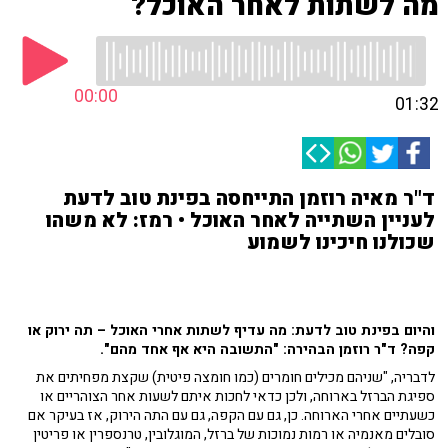
מה לשתות לאחר האוכל?
00:00
01:32
ד"ר מאיה רוזמן התייחסה בפינת טוב לדעת
לעניין השתייה לאחר האוכל • רמז: לא משהו
שכולנו חיכינו לשמוע
והיום בפינת טוב לדעת: מה עדיף לשתות אחרי האוכל – תה ירוק או
קפה? ד"ר רוזמן הבהירה: "התשובה היא אף אחד מהם".
לדבריה, "שניהם מכילים חומרים (כמו חומצה פיטית) שקצת מפחיתים את
ספיגת הברזל בארוחה, ולכן כדאי לחכות איתם לשעות אחר הצוהריים או
כשעתיים אחרי הארוחה. כן, גם עם הקפה, גם עם התה הירוק, אז בעיקר אם
סובלים מאנמיה או רמות נמוכות של ברזל, המוגלובין, טרנספרין או פריטין