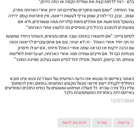
בדם - רצוי לדחות קצת את שתיית הקפה או התה הירוק".
עוד הוסיפה: "ישנם מעט מחקרים שלפיהם תה ירוק אחרי הארוחה מפרק
שומן... ובכן, כדי לפרק שומן עדיף לעשות דיאטה, אין פתרונות קסם. ירידה
במשקל מתרחשת אם אוכלים פחות קלוריות ממה ששורפים, ולא אם
ממשיכים להתנהג כרגיל ורק מוסיפים תה כלשהו אחרי הארוחה".
לסיום ציינה: "אם תישארו בתזונה שבה אתם נמצאים, והשינוי היחיד שתעשו
זה תה יחיד אחרי האוכל - זה לא יעזור, וגם אם אתם עוברים לדיאטה נכונה
עם הרבה ירקות אז כנראה שתה אחרי האוכל מיותר, וגם יש לו חיסרון
מבחינת הברזל. אם חייבים שתייה חמה אחרי הארוחה, יש עדיפות לחליטות
צמחים. תה קינמון, למשל, אפילו יכול לסייע מעט בעיכוב ספיגת הסוכר".
האמור באייטם זה מבטא את הדעה האישית של השדר/ת והוא אינו מובא
כתחליף לקבלת ייעוץ פרטני מבעל מקצוע המתמחה בתחום, ואין להסתמך
עליו בכל צורה שהיא. כל פעולה ושימוש שנעשים על בסיס התכנים המופיעים
באייטם הינה באחריות המשתמש/ת בלבד.
12/07/2024
בריאות
שתייה
פינת טוב לדעת