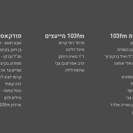
103
103fm מייעצים
פודקאסט
ע
פרופ' רפי קרסו
שבע תשע - 
ובן כספית
מיכל דליות
בן וינון, בקיצו
ל ואיל ברקוביץ'
ד"ר מאיה רוזמן
סג"ל וברקו -
ואלי אוחנה
הרב אפרים בן צבי
ספורט, בקיצו
שיחות לילה
שניים עד ארב
ספורט
קרסו יוצא לא
ל
ככה קמתי
סף
הכול פתוח - א
 צבי
מילים ולחן
ן ואריה אלדד
ארכיון 103fm