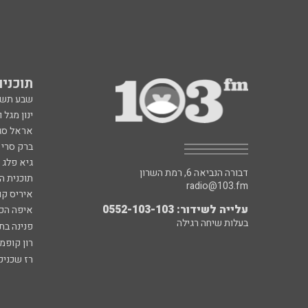
תוכניות fm
שבע תש
ינון מגל 
אראל סג"
ברק סרי 
גיא פלג
דבורה הנביאה 6, רמת השרון
תוכנית ה
radio@103.fm
איריס קו
עלייה לשידור: 0552-103-103
איפה הכ
בעלות שיחה רגילה
פנינה בת
רון קופמ
רז שכניק