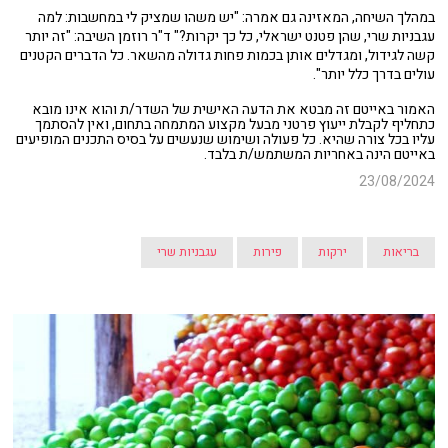
במהלך השיחה, המאזינה גם אמרה: "יש משהו שמציק לי במחשבות: למה
עגבניות שרי, שהן פטנט ישראלי, כל כך יקרות?" ד"ר רוזמן השיבה: "זה יותר
קשה לגידול, ומגדלים אותן בכמות פחות גדולה מהשאר. כל הדברים הקטנים
עולים בדרך כלל יותר".
האמור באייטם זה מבטא את הדעה האישית של השדר/ת והוא אינו מובא
כתחליף לקבלת ייעוץ פרטני מבעל מקצוע המתמחה בתחום, ואין להסתמך
עליו בכל צורה שהיא. כל פעולה ושימוש שנעשים על בסיס התכנים המופיעים
באייטם הינה באחריות המשתמש/ת בלבד.
23/08/2024
בריאות
ירקות
פירות
עגבניות שרי