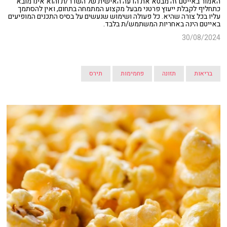
האמור באייטם זה מבטא את הדעה האישית של השדר/ת והוא אינו מובא
כתחליף לקבלת ייעוץ פרטני מבעל מקצוע המתמחה בתחום, ואין להסתמך
עליו בכל צורה שהיא. כל פעולה ושימוש שנעשים על בסיס התכנים המופיעים
באייטם הינה באחריות המשתמש/ת בלבד.
30/08/2024
בריאות
תזונה
פחמימות
תירס