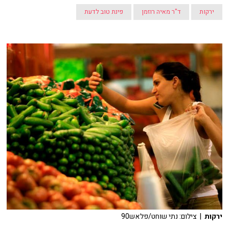
ירקות
ד"ר מאיה רוזמן
פינת טוב לדעת
ירקות
| צילום: נתי שוחט/פלאש90