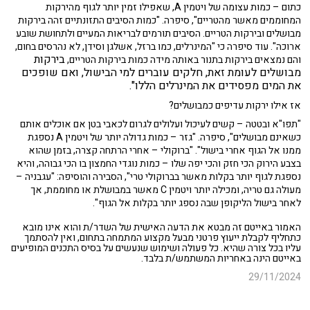
כתום – כמות עצומה של ויטמין A, שאפילו זמין יותר לגוף מהירקות
המחוממים מאשר מהטריים", סיפרה. "כמות הסיבים התזונתיים זהה בירקות
מבושלים ובירקות הטריים. הסיבים תורמים לבריאות המעיים ולתחושת שובע
ארוכה". עוד סיפרה כי "המינרלים, כמו ברזל, אשלגן וסידן, לא נהרסים בחום,
בירקות
והם נמצאים בירקות בתנור באותה מידה כמות בירקות הטריים,
מבושלים לעומת זאת, חלקים עוברים למי הבישול, ואם שופכים
את המים מפסידים את המינרלים הללו".
אז אילו ירקות עדיפים כמבושלים?
"תפו"א ובטטה – קשים לעיכול ועלולים לגרום לכאבי בטן אם אוכלים אותם
כשאינם מבושלים", סיפרה. "גזר – כמות גדולה יותר של ויטמין A נספגת
ממנו אל הגוף אחרי בישול". "ברוקולי – אחרי הרתחה קצרה, בזמן שהוא
בצבע הירוק הכי חזק והכי יפה שלו – כמות נוגדי החמצון בו הכי גבוהה, והיא
נספגת לגוף יותר בקלות מאשר בברוקולי טרי", הסבירה והוסיפה: "עגבניה –
מעולה גם טריה, ומכילה יותר ויטמין C מאשר במבושלת או מחוממת, אך
לאחר בישול הליקופן שבה נספג יותר בקלות אל הגוף".
האמור באייטם זה מבטא את הדעה האישית של השדר/ת והוא אינו מובא
כתחליף לקבלת ייעוץ פרטני מבעל מקצוע המתמחה בתחום, ואין להסתמך
עליו בכל צורה שהיא. כל פעולה ושימוש שנעשים על בסיס התכנים המופיעים
באייטם הינה באחריות המשתמש/ת בלבד.
29/11/2024