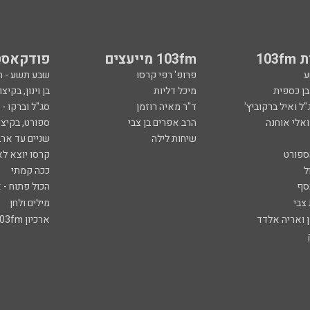
103
103fm מייעצים
פודקאסט
ע
פרופ' רפי קרסו
שבע תשע - 
ובן כספית
מיכל דליות
בן וינון, בקיצו
ל ואיל ברקוביץ'
ד"ר מאיה רוזמן
סג"ל וברקו -
ואלי אוחנה
הרב אפרים בן צבי
ספורט, בקיצו
שיחות לילה
שניים עד ארב
ספורט
קרסו יוצא לא
ל
ככה קמתי
סף
הכול פתוח - א
 צבי
מילים ולחן
ן ואריה אלדד
ארכיון 103fm