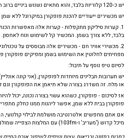
יש כ-120 קלוריות בלבד, והוא מתאים נשנוש ביניים ברוב התפריטים.
יש מכשירים ייעודיים להכנת פופקורן במיקרוגל ללא שמן 
1. קערות סיליקון מתקפלות - קערות אלה מאפשרות הכנת פ
בלבד, ללא צורך בשמן. המכשיר קל לשימוש ונוח לאחסון.
2. מכשירי אוויר חם - מכשירים אלה מבוססים על טכנולוג
מפחיתים לחלוטין את השימוש בשמן ומפיקים פופקורן פרי
לסיום טיפ נוסף על תיבול:
יש תערובות תבלינים מיוחדות לפופקורן, (אני קונה אונליין
או מלח. זה משדרג בצורה שלא תיאמן את הפופקורן וגם ל
אז לסיכום - פופקורן, כשהוא עשוי בצורה נכונה, יכול להי
פופקורן בבית ללא שמן, אפשר ליהנות ממנו כחלק מתפריט
אם אתם מחפשים אלטרנטיבה מושלמת לבילוי קולנועי, הפ
מיכל קדוש ('מעריב' ו-103fm) עם המלצות הצפייה שמולם תנשנשו את הפופקורן בכיף.
כתבות בתזונה ובריאות, עצות וטיפים לשיפור אורח החיים ומ