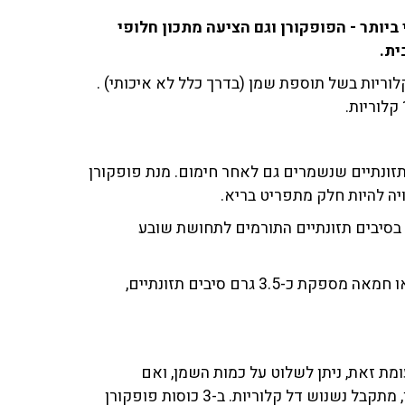
יותר - הפופקורן וגם הציעה מתכון חלופי
ית.
 קטנה של פופקורן קולנועי עלולה להכיל לפחות 500 קלוריות בשל תוספת שמן (בדרך כלל לא איכותי) .
ם תזונתיים שנשמרים גם לאחר חימום. מנת פופקורן
יה להיות חלק מתפריט בריא.
מצא כי פופקורן עשיר בסיבים תזונתיים התורמים לתחושת שובע
3. מנה אחת של פופקורן שהוכן במכשיר ייעודי ללא שמן או חמאה מספקת כ-3.5 גרם סיבים תזונתיים,
מת זאת, ניתן לשלוט על כמות השמן, ואם
משתמשים במכשירים מיוחדים להכנה במיקרוגל ללא שמן, מתקבל נשנוש דל קלוריות. ב-3 כוסות פופקורן