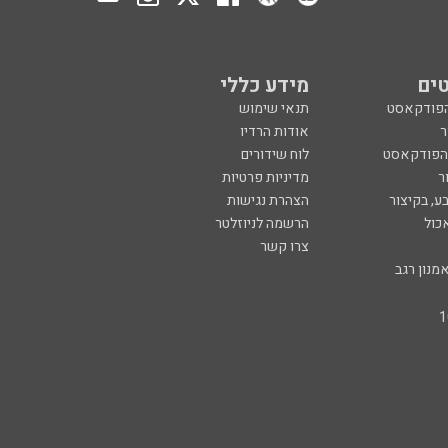
ים
מידע כללי
הפודקאסט
תנאי שימוש
ר
אודות הרדיו
 הפודקאסט
לוח שידורים
ר
מדיניות פרטיות
ע, בקיצור
הצהרת נגישות
כול
הרשמה לניוזלטר
צרו קשר
מנון רגב