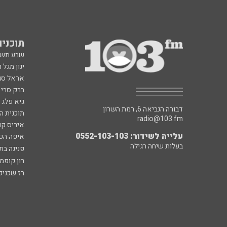
תוכניות fm
שבע תש
ינון מגל 
אראל סג"
ברק סרי 
גיא פלג
דבורה הנביאה 6, רמת השרון
תוכנית ה
radio@103.fm
איריס קו
עלייה לשידור: 0552-103-103
איפה הכ
בעלות שיחה רגילה
פנינה בת
רון קופמ
רז שכניק