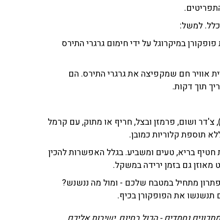
כלל. למשל:
ופקורן במיקרוגל על ידי חימום גרגרי התירס
יית אוויר חם שמקפיצה את גרגרי התירס. הם
ך תוך דקות.
), צ'דר ושום, פרמזן ובצל, חריף או מתוק, עם קרמל
לא תוספת קלוריות כמובן.
ות חטיף בריא, טעים ומשביע. בגלל האפשרות להכין
 מאוזן גם בזמן ירידה במשקל.
תרון מתחיל במטבח שלכם - ומול מה ננשנש?
תכונים נחמדים - הכול בחינם, ישירות אליכם