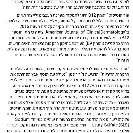
לעייפות, נשירת שיער, ולעיתים גם לרגישות בריריות הפה. נמצא קשר בין
רמות ברזל נמוכות לבין שכיחות גבוהה יותר של כיבים ברירית הפה".
עוד הוסיפה: "ויטמין B12 חיוני לתפקוד מערכת העצבים ולייצור תאים
חדשים. חסר בו עלול לגרום לא רק לאפטות, אלא גם לתחושת צריבה בלשון,
ירידה בחסינות ואף שינויים במצב הרוח. סקירה קלינית משנת 2016
ב־'American Journal' of 'Clinical Dermatology' ציינה כי מתן תוספי
B12 הביא לשיפור מובהק בתדירות ועוצמת אפטות אצל מטופלים עם חסר.
החומצה פולית (ויטמין B9) מעורבת בתיקון הרקמות וביצירת תאים חדשים.
חסר בה עלול להאט את תהליך הריפוי. מחקרים מצאו שרמות חומצה פולית
נמוכות נצפו בשכיחות גבוהה בקרב מטופלים הסובלים מאפטות כרוניות
חוזרות".
"אבץ הוא מינרל חשוב לריפוי פצעים, תפקוד חיסוני, ולשמירה על שלמות
הרקמות הריריות", הדגישה ד"ר רוזמן. "נטילה של תוסף אבץ הפחיתה את
מספר האפטות ואת משך הריפוי שלהן. אם יש אפטות חוזרות, כדאי לבצע
בדיקות דם לרמות ברזל, B12, חומצה פולית ואבץ, במיוחד אם טבעוניים,
בדיאטה קפדנית או סובלים מעייפות ממושכת. מזונות ומרכיבים מגרים
שעלולים להחמיר את המצב חלק מהמאכלים או התוספים שאנחנו צורכות
בשגרה – בלי לשים לב – עלולים לעורר או להחמיר אפטות אצל אנשים עם
רגישות: מאכלים חומציים: עגבניות, פירות הדר, מיץ תפוזים, חומץ. חריפים:
פלפל חריף, וואסאבי, חרדל. אגוזים קשים: במיוחד שקדים קלויים ופקאנים
עלולים לשרוט את הרקמה. מרכיבים במשחות שיניים: במיוחד Sodium
Lauryl Sulfate (SLS) – חומר מקציף שנמצא במשחות רבות ונקשר לגירוי
של רירית הפה. הרגלים תזונתיים נוספים שיכולים לתרום: דיאטות דלות מאוד