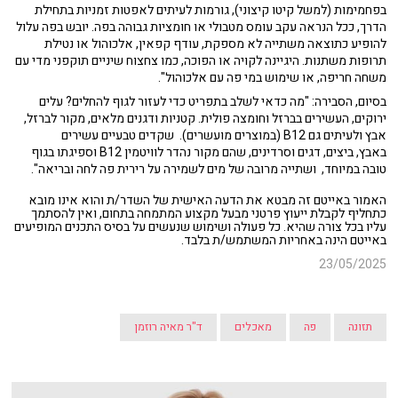
בפחמימות (למשל קיטו קיצוני), גורמות לעיתים לאפטות זמניות בתחילת
הדרך, ככל הנראה עקב עומס מטבולי או חומציות גבוהה בפה. יובש בפה עלול
להופיע כתוצאה משתייה לא מספקת, עודף קפאין, אלכוהול או נטילת
תרופות משתנות. היגיינה לקויה או הפוכה, כמו צחצוח שיניים תוקפני מדי עם
משחה חריפה, או שימוש במי פה עם אלכוהול".
בסיום, הסבירה: "מה כדאי לשלב בתפריט כדי לעזור לגוף להחלים? עלים
ירוקים, העשירים בברזל וחומצה פולית. קטניות ודגנים מלאים, מקור לברזל,
אבץ ולעיתים גם B12 (במוצרים מועשרים). שקדים טבעיים עשירים
באבץ, ביצים, דגים וסרדינים, שהם מקור נהדר לוויטמין B12 וספיגתו בגוף
טובה במיוחד, ושתייה מרובה של מים לשמירה על רירית פה לחה ובריאה".
האמור באייטם זה מבטא את הדעה האישית של השדר/ת והוא אינו מובא
כתחליף לקבלת ייעוץ פרטני מבעל מקצוע המתמחה בתחום, ואין להסתמך
עליו בכל צורה שהיא. כל פעולה ושימוש שנעשים על בסיס התכנים המופיעים
באייטם הינה באחריות המשתמש/ת בלבד.
23/05/2025
תזונה
פה
מאכלים
ד"ר מאיה רוזמן