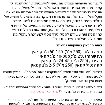
להגביר את תנועתיות המעיים, מה שעשוי לסייע בעיכול. החוקרים גילו כי
קפאין מגרה את השרירים במערכת העיכול, מה שמוביל לפעילות מעיים
מוגברת. כל הנוזלים תורמים לפעילות המעיים בכך שהם מרככים את הצואה
טמפרטורת המשקה גם משפיעה
!
שתייה של
ומקלים על המעבר שלה.
נוזלים חמים
בבוקר, כמו תה או מים חמימים עם לימון, יכולה
לעורר את מערכת העיכול
ולסייע לפעילות המעיים על ידי גירוי
רפלקסים במערכת העיכול,
עם זאת
,
משקאות המכילים קפאין
כמו קפה ותה עשויים לספק
גירוי נוסף
למערכת העיכול, מה
שמוביל לפעילות מעיים מוגברת".
כמות הקפאין במשקאות נפוצים:
קפה פילטר (250 מ"ל): 60-150 מ"ג קפאין
תה שחור (250 מ"ל): 40-80 מ"ג קפאין
תה ירוק (250 מ"ל): 24-45 מ"ג קפאין
קפה נטול קפאין (250 מ"ל): 2-5 מ"ג קפאין
לסיכום, "תה שחור עובר חמצון (מה שנקרא בטעות "תסיסה") – תהליך שגורם
לעלים לשחרר יותר קפאין. תה ירוק לא עובר חמצון, ולכן הקפאין בו נשאר
פחות זמין וגם חלקו מתפרק".
כתבות בתזונה ובריאות, עצות וטיפים לשיפור אורח החיים ומתכונים נחמדים -
לחצו כאן להצטרפות.
הכול בחינם, ישירות אליכם למייל!
האמור באייטם זה מבטא את הדעה האישית של השדר/ת והוא אינו מובא
כתחליף לקבלת ייעוץ פרטני מבעל מקצוע המתמחה בתחום, ואין להסתמך