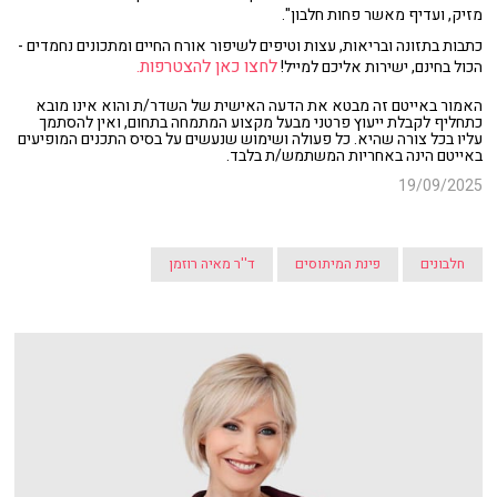
מזיק, ועדיף מאשר פחות חלבון".
כתבות בתזונה ובריאות, עצות וטיפים לשיפור אורח החיים ומתכונים נחמדים -
לחצו כאן להצטרפות.
הכול בחינם, ישירות אליכם למייל!
האמור באייטם זה מבטא את הדעה האישית של השדר/ת והוא אינו מובא
כתחליף לקבלת ייעוץ פרטני מבעל מקצוע המתמחה בתחום, ואין להסתמך
עליו בכל צורה שהיא. כל פעולה ושימוש שנעשים על בסיס התכנים המופיעים
באייטם הינה באחריות המשתמש/ת בלבד.
19/09/2025
חלבונים
פינת המיתוסים
ד''ר מאיה רוזמן